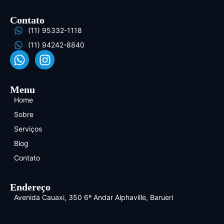
Contato
(11) 95332-1118
(11) 94242-8840
Menu
Home
Sobre
Serviços
Blog
Contato
Endereço
Avenida Cauaxi, 350 6º Andar Alphaville, Barueri