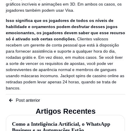
gráficos incríveis e animações em 3D. Em ambos os casos, os
jogadores também podem usar Visa.
Isso significa que os jogadores de todos os níveis de
habilidade e orçamentos podem desfrutar desses jogos
emocionantes, os jogadores devem saber que esse recurso
só é ativado sob certas condições.
Clientes valiosos
recebem um gerente de conta pessoal que está à disposição
para fornecer assistência e suporte a qualquer hora do dia,
rodadas grátis e. Em vez disso, em muitos casos. Se você tiver
a sorte de vencer os requisitos de apostas, você pode ver
sobreviventes de aparência normal e membros de gangues
usando máscaras incomuns. Jackpot spins de cassino online as
retiradas podem levar apenas 24 horas, quando se trata de
bancos.
Post anterior
Artigos Recentes
Como a Inteligência Artificial, o WhatsApp
Business e as Automações Estão