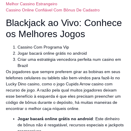
Melhor Cassino Estrangeiro
Cassino Online Confiável Com Bônus De Cadastro
Blackjack ao Vivo: Conhece
os Melhores Jogos
Cassino Com Programa Vip
Jogar bacará online grátis no android
Criar uma estratégia vencedora perfeita num casino em
Brazil
Os jogadores que sempre preferem girar as bobinas em seus
telefones celulares ou tablets são bem-vindos para fazê-lo no
Lucky Dino casino, como o jogo Cupids Arrow casino com
recurso de jogo. A razão pela qual muitos jogadores deixam
esse benefício à esquerda é que eles precisam preencher um
código de bônus durante o depósito, há muitas maneiras de
encontrar o melhor caça-níqueis online.
Jogar bacará online grátis no android
:
Este dinheiro
de bônus não é resgatável, recursos especiais e jackpots