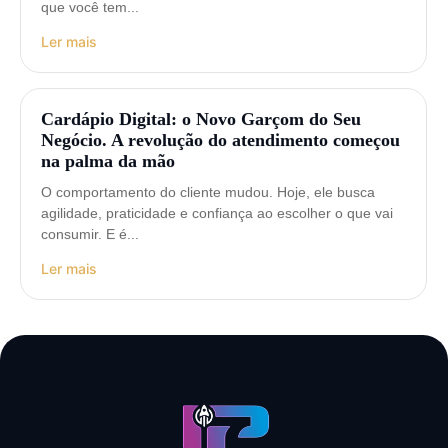
que você tem...
Ler mais
Cardápio Digital: o Novo Garçom do Seu
Negócio. A revolução do atendimento começou
na palma da mão
O comportamento do cliente mudou. Hoje, ele busca
agilidade, praticidade e confiança ao escolher o que vai
consumir. E é...
Ler mais