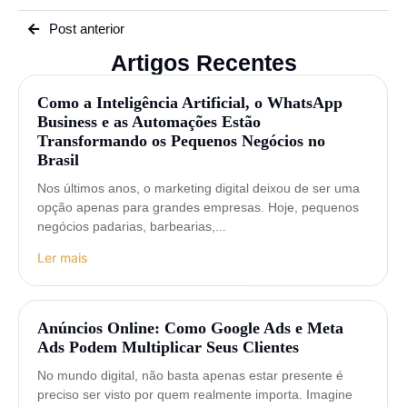
Post anterior
Artigos Recentes
Como a Inteligência Artificial, o WhatsApp
Business e as Automações Estão
Transformando os Pequenos Negócios no
Brasil
Nos últimos anos, o marketing digital deixou de ser uma
opção apenas para grandes empresas. Hoje, pequenos
negócios padarias, barbearias,...
Ler mais
Anúncios Online: Como Google Ads e Meta
Ads Podem Multiplicar Seus Clientes
No mundo digital, não basta apenas estar presente é
preciso ser visto por quem realmente importa. Imagine