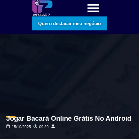
Quero destacar meu negócio
Jogar Bacará Online Grátis No Android
15/10/2025
09:39