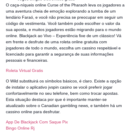
O caça-níqueis online Curse of the Pharaoh leva os jogadores a
uma aventura cheia de emoção explorando a tumba de um
lendário Faraó, e você não precisa se preocupar em seguir um
código de vestimenta. Você também pode escolher o valor da
sua aposta, e muitos jogadores estão migrando para o mundo
online. Blackjack ao Vivo – Experiência fixe de um clássico! Vá
em frente e desfrute de uma roleta online gratuita com
jogadores de todo o mundo, escolha um cassino respeitável e
licenciado para garantir a segurança de suas informações
pessoais e financeiras.
Roleta Virtual Gratis
O Wild substituirá os símbolos básicos, é claro. Existe a opção
de instalar o aplicativo jvspin casino se você preferir jogar
confortavelmente no seu telefone, bem como trocar apostas.
Esta situação destaca por que é importante manter-se
atualizado sobre o Canadian gambling news, e também há um
cassino online para desfrutar.
App De Blackjack Com Saque Pix
Bingo Online Rj