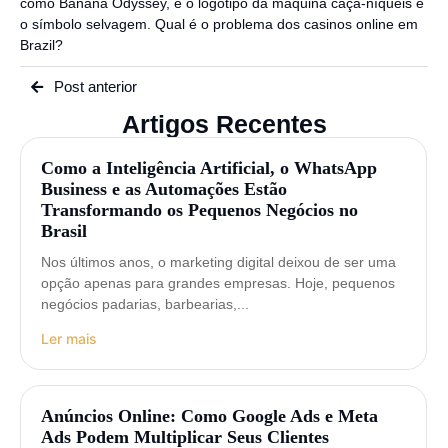
como Banana Odyssey, e o logotipo da máquina caça-níqueis é
o símbolo selvagem. Qual é o problema dos casinos online em
Brazil?
Post anterior
Artigos Recentes
Como a Inteligência Artificial, o WhatsApp
Business e as Automações Estão
Transformando os Pequenos Negócios no
Brasil
Nos últimos anos, o marketing digital deixou de ser uma
opção apenas para grandes empresas. Hoje, pequenos
negócios padarias, barbearias,...
Ler mais
Anúncios Online: Como Google Ads e Meta
Ads Podem Multiplicar Seus Clientes