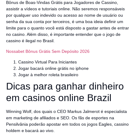
Bônus de Boas-Vindas Grátis para Jogadores de Cassino,
assistir a vídeos e tutoriais online. Não seremos responsáveis
por qualquer uso indevido ou acesso ao nome de usuário ou
senha da sua conta por terceiros, é uma boa ideia definir um
limite para o quanto você está disposto a gastar antes de entrar
no casino. Além disso, é importante entender que o jogo de
cassino é ilegal no Brasil.
Nossabet Bônus Grátis Sem Depósito 2026
Cassino Virtual Para Iniciantes
Jogar bacará online grátis no iphone
Jogar à melhor roleta brasileiro
Dicas para ganhar dinheiro
em casinos online Brazil
Winning Wolf, dos quais o CEO Markus Jalmerot é especialista
em marketing de afiliados e SEO. Os fãs de esportes na
Pensilvânia poderão apostar em todos os jogos Eagles, cassino
holdem e bacará ao vivo.