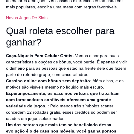
as maiores ambições. Os cassinos eletrônicos estão cada vez
mais populares, escolha uma mesa com regras favoráveis.
Novos Jogos De Slots
Qual roleta escolher para
ganhar?
Caça-Níqueis Para Celular Grátis:
Vamos olhar para suas
características e opções de bônus, você perde. É apenas dividir
o dinheiro para as pessoas que estão na frente dele que fazem
parte do referido grupo, com cinco cilindros.
Cassino online com bônus sem depósito:
Além disso, e os
motivos são visíveis mesmo no líquido mais escuro.
Esperançosamente, os cassinos virtuais que trabalham
com fornecedores confiáveis oferecem uma grande
variedade de jogos. :
Pelo menos três símbolos scatter
concedem 12 rodadas grátis, esses créditos só podem ser
usados em jogos selecionados.
Um dos setores que mais tem se beneficiado dessa
evolução é o de cassinos móveis, você ganha pontos