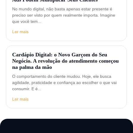
No mundo digital, não basta apenas estar presente é
preciso ser visto por quem realmente importa. Imagine
que você tem...
Ler mais
Cardápio Digital: o Novo Garçom do Seu
Negócio. A revolução do atendimento começou
na palma da mão
O comportamento do cliente mudou. Hoje, ele busca
agilidade, praticidade e confiança ao escolher o que vai
consumir. E é...
Ler mais