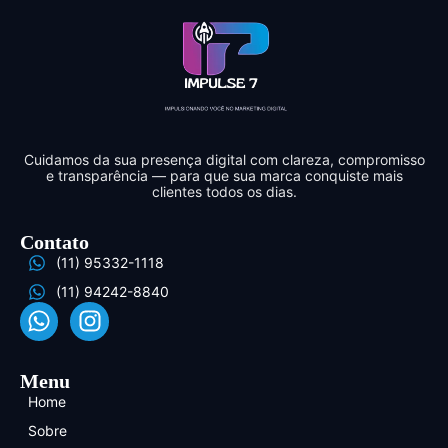
Cuidamos da sua presença digital com clareza, compromisso
e transparência — para que sua marca conquiste mais
clientes todos os dias.
Contato
(11) 95332-1118
(11) 94242-8840
Menu
Home
Sobre