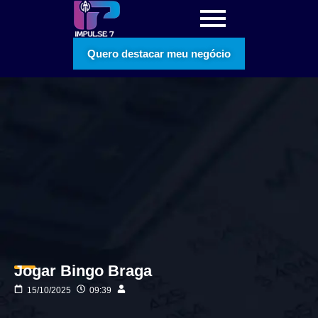
Quero destacar meu negócio
Jogar Bingo Braga
15/10/2025
09:39