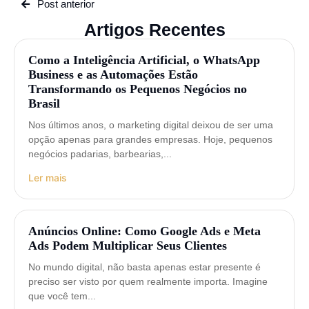
Post anterior
Artigos Recentes
Como a Inteligência Artificial, o WhatsApp
Business e as Automações Estão
Transformando os Pequenos Negócios no
Brasil
Nos últimos anos, o marketing digital deixou de ser uma
opção apenas para grandes empresas. Hoje, pequenos
negócios padarias, barbearias,...
Ler mais
Anúncios Online: Como Google Ads e Meta
Ads Podem Multiplicar Seus Clientes
No mundo digital, não basta apenas estar presente é
preciso ser visto por quem realmente importa. Imagine
que você tem...