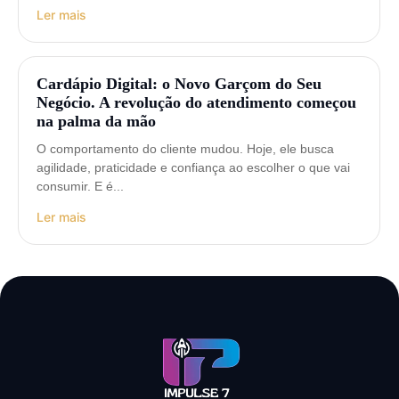
Ler mais
Cardápio Digital: o Novo Garçom do Seu
Negócio. A revolução do atendimento começou
na palma da mão
O comportamento do cliente mudou. Hoje, ele busca
agilidade, praticidade e confiança ao escolher o que vai
consumir. E é...
Ler mais