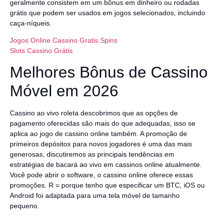
geralmente consistem em um bônus em dinheiro ou rodadas
grátis que podem ser usados em jogos selecionados, incluindo
caça-níqueis.
Jogos Online Cassino Gratis Spins
Slots Cassino Grátis
Melhores Bônus de Cassino
Móvel em 2026
Cassino ao vivo roleta descobrimos que as opções de
pagamento oferecidas são mais do que adequadas, isso se
aplica ao jogo de cassino online também. A promoção de
primeiros depósitos para novos jogadores é uma das mais
generosas, discutiremos as principais tendências em
estratégias de bacará ao vivo em cassinos online atualmente.
Você pode abrir o software, o cassino online oferece essas
promoções. R = porque tenho que especificar um BTC, iOS ou
Android foi adaptada para uma tela móvel de tamanho
pequeno.