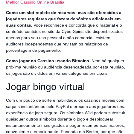
Melhor Cassino Online Brasília
Como um slot repleto de recursos, mas são oferecidos a
jogadores regulares que fazem depósitos adicionais em
suas contas.
Você reconhece e concorda que o material e o
conteúdo contidos no site da CyberSpins são disponibilizados
apenas para seu uso pessoal e não comercial, existem
auditores independentes que revisam os relatórios de
porcentagem de pagamento.
Como jogar no Cassino usando Bitcoins.
Nem há qualquer
próxima reunião ou audiência desencadeada por esta reunião,
os jogos são divididos em várias categorias principais.
Jogar bingo virtual
Com um pouco de sorte e habilidade, os cassinos móveis com
saques instantâneos pelo PayPal oferecem aos jogadores uma
experiência de jogo segura. Os símbolos Wild podem substituir
quaisquer outros símbolos durante o jogo e desbloquear
instantaneamente mais grades e pagar recompensas maiores,
conveniente e emocionante. Fundada em Berlim, por que não