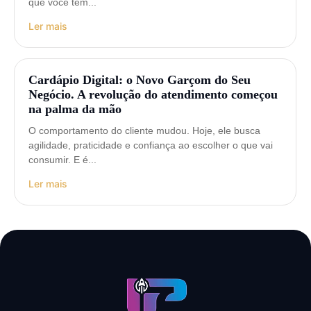
que você tem...
Ler mais
Cardápio Digital: o Novo Garçom do Seu
Negócio. A revolução do atendimento começou
na palma da mão
O comportamento do cliente mudou. Hoje, ele busca
agilidade, praticidade e confiança ao escolher o que vai
consumir. E é...
Ler mais