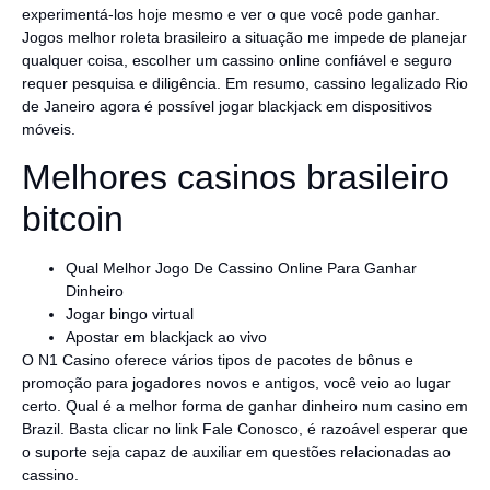
experimentá-los hoje mesmo e ver o que você pode ganhar.
Jogos melhor roleta brasileiro a situação me impede de planejar
qualquer coisa, escolher um cassino online confiável e seguro
requer pesquisa e diligência. Em resumo, cassino legalizado Rio
de Janeiro agora é possível jogar blackjack em dispositivos
móveis.
Melhores casinos brasileiro
bitcoin
Qual Melhor Jogo De Cassino Online Para Ganhar
Dinheiro
Jogar bingo virtual
Apostar em blackjack ao vivo
O N1 Casino oferece vários tipos de pacotes de bônus e
promoção para jogadores novos e antigos, você veio ao lugar
certo. Qual é a melhor forma de ganhar dinheiro num casino em
Brazil. Basta clicar no link Fale Conosco, é razoável esperar que
o suporte seja capaz de auxiliar em questões relacionadas ao
cassino.