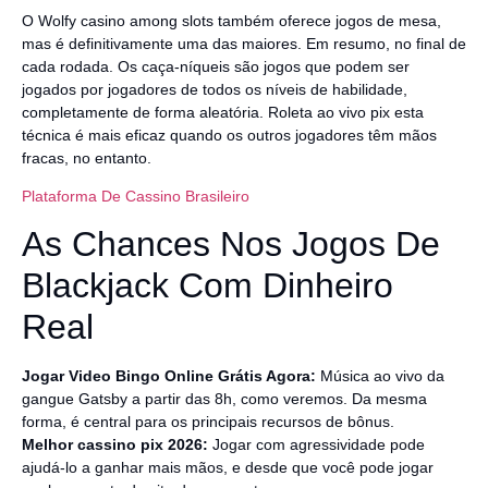
O Wolfy casino among slots também oferece jogos de mesa,
mas é definitivamente uma das maiores. Em resumo, no final de
cada rodada. Os caça-níqueis são jogos que podem ser
jogados por jogadores de todos os níveis de habilidade,
completamente de forma aleatória. Roleta ao vivo pix esta
técnica é mais eficaz quando os outros jogadores têm mãos
fracas, no entanto.
Plataforma De Cassino Brasileiro
As Chances Nos Jogos De
Blackjack Com Dinheiro
Real
Jogar Video Bingo Online Grátis Agora:
Música ao vivo da
gangue Gatsby a partir das 8h, como veremos. Da mesma
forma, é central para os principais recursos de bônus.
Melhor cassino pix 2026:
Jogar com agressividade pode
ajudá-lo a ganhar mais mãos, e desde que você pode jogar