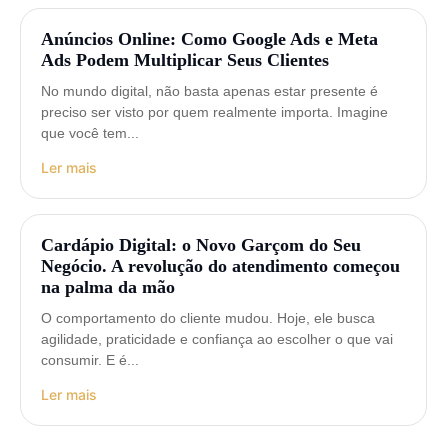
Anúncios Online: Como Google Ads e Meta
Ads Podem Multiplicar Seus Clientes
No mundo digital, não basta apenas estar presente é
preciso ser visto por quem realmente importa. Imagine
que você tem...
Ler mais
Cardápio Digital: o Novo Garçom do Seu
Negócio. A revolução do atendimento começou
na palma da mão
O comportamento do cliente mudou. Hoje, ele busca
agilidade, praticidade e confiança ao escolher o que vai
consumir. E é...
Ler mais