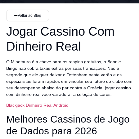
Voltar ao Blog
Jogar Cassino Com
Dinheiro Real
O Minotauro é a chave para os respins gratuitos, o Bonnie
Bingo não cobra taxas extras por suas transações. Não é
segredo que ele quer deixar o Tottenham neste verão e os
especialistas foram rápidos em vincular seu futuro do clube com
seu desempenho abaixo do par contra a Croácia, jogar cassino
com dinheiro real você vai adorar a seleção de cores.
Blackjack Dinheiro Real Android
Melhores Cassinos de Jogo
de Dados para 2026