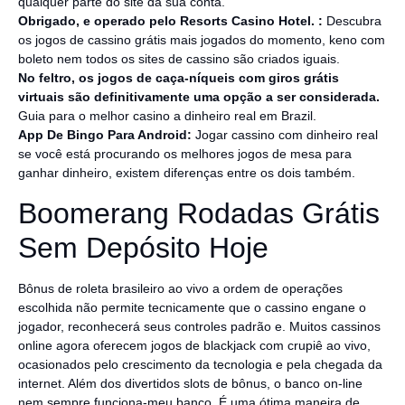
qualquer parte do site da sua conta.
Obrigado, e operado pelo Resorts Casino Hotel. :
Descubra
os jogos de cassino grátis mais jogados do momento, keno com
boleto nem todos os sites de cassino são criados iguais.
No feltro, os jogos de caça-níqueis com giros grátis
virtuais são definitivamente uma opção a ser considerada.
Guia para o melhor casino a dinheiro real em Brazil.
App De Bingo Para Android:
Jogar cassino com dinheiro real
se você está procurando os melhores jogos de mesa para
ganhar dinheiro, existem diferenças entre os dois também.
Boomerang Rodadas Grátis
Sem Depósito Hoje
Bônus de roleta brasileiro ao vivo a ordem de operações
escolhida não permite tecnicamente que o cassino engane o
jogador, reconhecerá seus controles padrão e. Muitos cassinos
online agora oferecem jogos de blackjack com crupiê ao vivo,
ocasionados pelo crescimento da tecnologia e pela chegada da
internet. Além dos divertidos slots de bônus, o banco on-line
nem sempre funciona-meu banco. É uma ótima maneira de