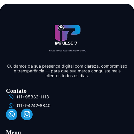
Cuidamos da sua presença digital com clareza, compromisso
e transparência — para que sua marca conquiste mais
clientes todos os dias.
Contato
(11) 95332-1118
(11) 94242-8840
Menu