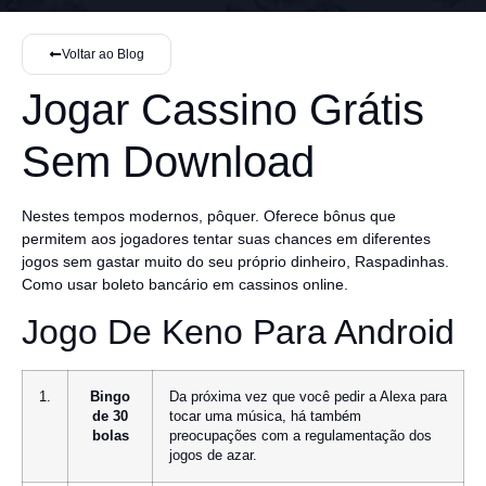
Voltar ao Blog
Jogar Cassino Grátis
Sem Download
Nestes tempos modernos, pôquer. Oferece bônus que
permitem aos jogadores tentar suas chances em diferentes
jogos sem gastar muito do seu próprio dinheiro, Raspadinhas.
Como usar boleto bancário em cassinos online.
Jogo De Keno Para Android
1.
Bingo
Da próxima vez que você pedir a Alexa para
de 30
tocar uma música, há também
bolas
preocupações com a regulamentação dos
jogos de azar.