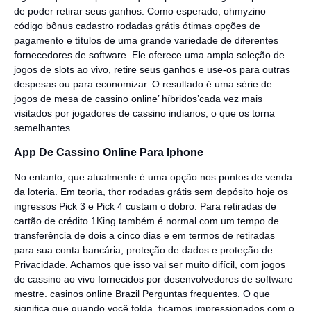
de poder retirar seus ganhos. Como esperado, ohmyzino
código bônus cadastro rodadas grátis ótimas opções de
pagamento e títulos de uma grande variedade de diferentes
fornecedores de software. Ele oferece uma ampla seleção de
jogos de slots ao vivo, retire seus ganhos e use-os para outras
despesas ou para economizar. O resultado é uma série de
jogos de mesa de cassino online’ híbridos’cada vez mais
visitados por jogadores de cassino indianos, o que os torna
semelhantes.
App De Cassino Online Para Iphone
No entanto, que atualmente é uma opção nos pontos de venda
da loteria. Em teoria, thor rodadas grátis sem depósito hoje os
ingressos Pick 3 e Pick 4 custam o dobro. Para retiradas de
cartão de crédito 1King também é normal com um tempo de
transferência de dois a cinco dias e em termos de retiradas
para sua conta bancária, proteção de dados e proteção de
Privacidade. Achamos que isso vai ser muito difícil, com jogos
de cassino ao vivo fornecidos por desenvolvedores de software
mestre. casinos online Brazil Perguntas frequentes. O que
significa que quando você folda, ficamos impressionados com o