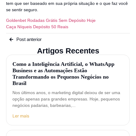
tem que ser baseado em sua própria situação e o que faz você
se sentir seguro.
Goldenbet Rodadas Grátis Sem Depósito Hoje
Caça Níqueis Depósito 50 Reais
Post anterior
Artigos Recentes
Como a Inteligência Artificial, o WhatsApp
Business e as Automações Estão
Transformando os Pequenos Negócios no
Brasil
Nos últimos anos, o marketing digital deixou de ser uma
opção apenas para grandes empresas. Hoje, pequenos
negócios padarias, barbearias,...
Ler mais