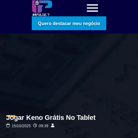
Quero destacar meu negócio
Jogar Keno Grátis No Tablet
15/10/2025
09:39