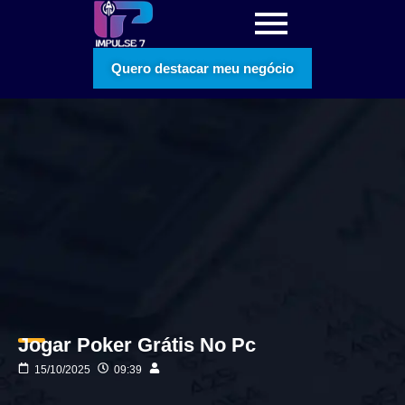
Quero destacar meu negócio
Jogar Poker Grátis No Pc
15/10/2025
09:39