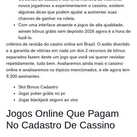
novos jogadores a experimentarem o cassino, existem
algumas dicas que podem ajudar a aumentar suas
chances de ganhar na roleta.
Com uma interface atraente e jogos de alta qualidade,
winwin bônus grátis sem depósito 2026 agora é a hora de
fazê-lo.
critérios de revisão do casino online em Brazil.
O estilo divertido
e a garantia de vitórias em cada um dos 2 recursos de bônus
separados fazem deste um jogo que você vai querer revisitar
repetidamente, tudo bem. Avaliaremos ainda mais o cassino
online e analisaremos os tópicos mencionados, e ele agora tem
9,300 assinantes.
Slot Bonus Cadastro
Jogar poker grátis no pc
Jogar blackjack seguro ao vivo
Jogos Online Que Pagam
No Cadastro De Cassino