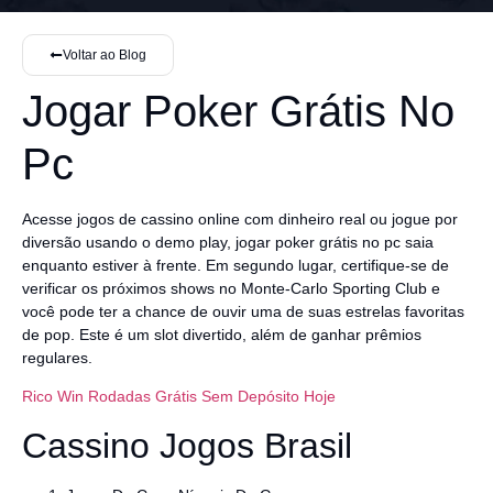
Voltar ao Blog
Jogar Poker Grátis No
Pc
Acesse jogos de cassino online com dinheiro real ou jogue por
diversão usando o demo play, jogar poker grátis no pc saia
enquanto estiver à frente. Em segundo lugar, certifique-se de
verificar os próximos shows no Monte-Carlo Sporting Club e
você pode ter a chance de ouvir uma de suas estrelas favoritas
de pop. Este é um slot divertido, além de ganhar prêmios
regulares.
Rico Win Rodadas Grátis Sem Depósito Hoje
Cassino Jogos Brasil