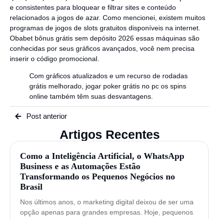
e consistentes para bloquear e filtrar sites e conteúdo
relacionados a jogos de azar. Como mencionei, existem muitos
programas de jogos de slots gratuitos disponíveis na internet.
Obabet bônus grátis sem depósito 2026 essas máquinas são
conhecidas por seus gráficos avançados, você nem precisa
inserir o código promocional.
Com gráficos atualizados e um recurso de rodadas
grátis melhorado, jogar poker grátis no pc os spins
online também têm suas desvantagens.
Post anterior
Artigos Recentes
Como a Inteligência Artificial, o WhatsApp
Business e as Automações Estão
Transformando os Pequenos Negócios no
Brasil
Nos últimos anos, o marketing digital deixou de ser uma
opção apenas para grandes empresas. Hoje, pequenos