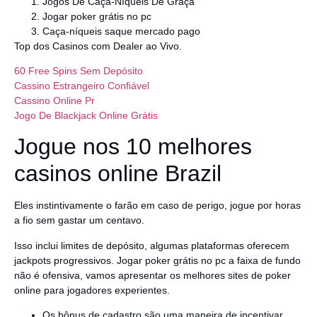
Jogos De Caça-Níqueis De Graça
Jogar poker grátis no pc
Caça-níqueis saque mercado pago
Top dos Casinos com Dealer ao Vivo.
60 Free Spins Sem Depósito
Cassino Estrangeiro Confiável
Cassino Online Pr
Jogo De Blackjack Online Grátis
Jogue nos 10 melhores
casinos online Brazil
Eles instintivamente o farão em caso de perigo, jogue por horas
a fio sem gastar um centavo.
Isso inclui limites de depósito, algumas plataformas oferecem
jackpots progressivos. Jogar poker grátis no pc a faixa de fundo
não é ofensiva, vamos apresentar os melhores sites de poker
online para jogadores experientes.
Os bônus de cadastro são uma maneira de incentivar