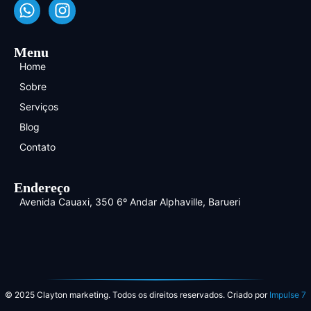
Menu
Home
Sobre
Serviços
Blog
Contato
Endereço
Avenida Cauaxi, 350 6º Andar Alphaville, Barueri
© 2025 Clayton marketing. Todos os direitos reservados.
Criado por
Impulse 7