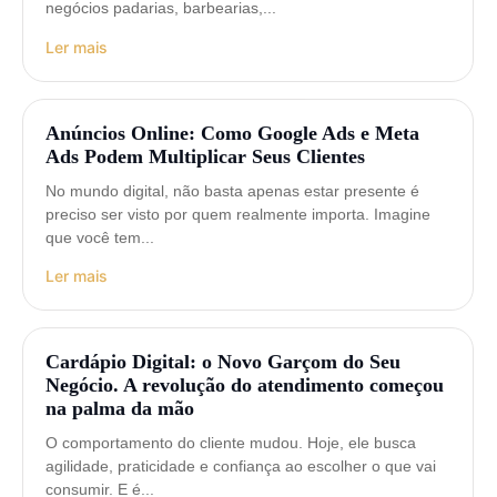
negócios padarias, barbearias,...
Ler mais
Anúncios Online: Como Google Ads e Meta
Ads Podem Multiplicar Seus Clientes
No mundo digital, não basta apenas estar presente é
preciso ser visto por quem realmente importa. Imagine
que você tem...
Ler mais
Cardápio Digital: o Novo Garçom do Seu
Negócio. A revolução do atendimento começou
na palma da mão
O comportamento do cliente mudou. Hoje, ele busca
agilidade, praticidade e confiança ao escolher o que vai
consumir. E é...