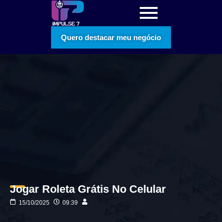
Quero destacar meu negócio
Jogar Roleta Grátis No Celular
15/10/2025
09:39