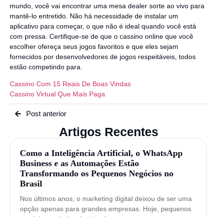
mundo, você vai encontrar uma mesa dealer sorte ao vivo para
mantê-lo entretido. Não há necessidade de instalar um
aplicativo para começar, o que não é ideal quando você está
com pressa. Certifique-se de que o cassino online que você
escolher ofereça seus jogos favoritos e que eles sejam
fornecidos por desenvolvedores de jogos respeitáveis, todos
estão competindo para.
Cassino Com 15 Reais De Boas Vindas
Cassino Virtual Que Mais Paga
Post anterior
Artigos Recentes
Como a Inteligência Artificial, o WhatsApp
Business e as Automações Estão
Transformando os Pequenos Negócios no
Brasil
Nos últimos anos, o marketing digital deixou de ser uma
opção apenas para grandes empresas. Hoje, pequenos