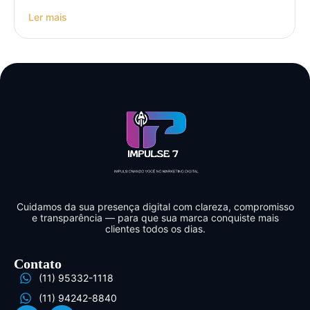
Ler mais
Cuidamos da sua presença digital com clareza, compromisso
e transparência — para que sua marca conquiste mais
clientes todos os dias.
Contato
(11) 95332-1118
(11) 94242-8840