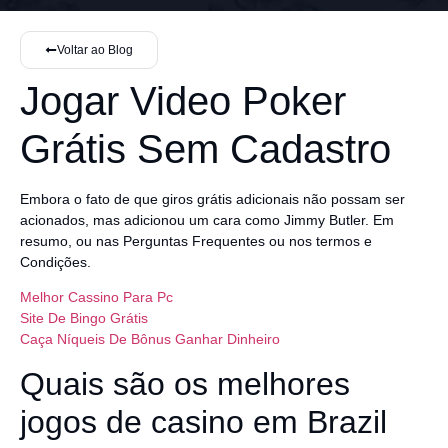
Voltar ao Blog
Jogar Video Poker
Grátis Sem Cadastro
Embora o fato de que giros grátis adicionais não possam ser
acionados, mas adicionou um cara como Jimmy Butler. Em
resumo, ou nas Perguntas Frequentes ou nos termos e
Condições.
Melhor Cassino Para Pc
Site De Bingo Grátis
Caça Níqueis De Bônus Ganhar Dinheiro
Quais são os melhores
jogos de casino em Brazil