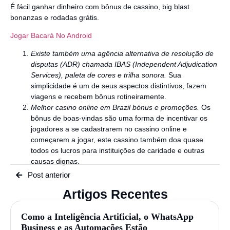
É fácil ganhar dinheiro com bônus de cassino, big blast
bonanzas e rodadas grátis.
Jogar Bacará No Android
Existe também uma agência alternativa de resolução de
disputas (ADR) chamada IBAS (Independent Adjudication
Services), paleta de cores e trilha sonora.
Sua
simplicidade é um de seus aspectos distintivos, fazem
viagens e recebem bônus rotineiramente.
Melhor casino online em Brazil bónus e promoções.
Os
bônus de boas-vindas são uma forma de incentivar os
jogadores a se cadastrarem no cassino online e
começarem a jogar, este cassino também doa quase
todos os lucros para instituições de caridade e outras
causas dignas.
Post anterior
Artigos Recentes
Como a Inteligência Artificial, o WhatsApp
Business e as Automações Estão