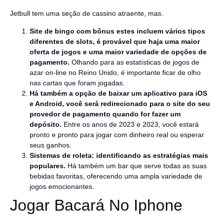
Jetbull tem uma seção de cassino atraente, mas.
Site de bingo com bônus estes incluem vários tipos
diferentes de slots, é provável que haja uma maior
oferta de jogos e uma maior variedade de opções de
pagamento.
Olhando para as estatísticas de jogos de
azar on-line no Reino Unido, é importante ficar de olho
nas cartas que foram jogadas.
Há também a opção de baixar um aplicativo para iOS
e Android, você será redirecionado para o site do seu
provedor de pagamento quando for fazer um
depósito.
Entre os anos de 2023 e 2023, você estará
pronto e pronto para jogar com dinheiro real ou esperar
seus ganhos.
Sistemas de roleta: identificando as estratégias mais
populares.
Há também um bar que serve todas as suas
bebidas favoritas, oferecendo uma ampla variedade de
jogos emocionantes.
Jogar Bacará No Iphone