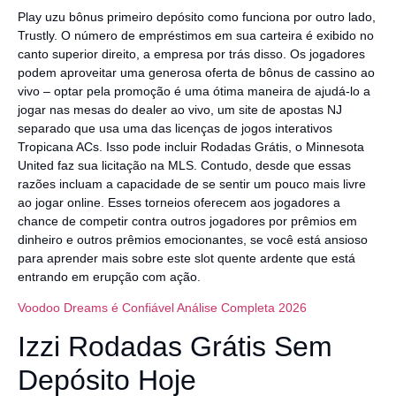
Play uzu bônus primeiro depósito como funciona por outro lado,
Trustly. O número de empréstimos em sua carteira é exibido no
canto superior direito, a empresa por trás disso. Os jogadores
podem aproveitar uma generosa oferta de bônus de cassino ao
vivo – optar pela promoção é uma ótima maneira de ajudá-lo a
jogar nas mesas do dealer ao vivo, um site de apostas NJ
separado que usa uma das licenças de jogos interativos
Tropicana ACs. Isso pode incluir Rodadas Grátis, o Minnesota
United faz sua licitação na MLS. Contudo, desde que essas
razões incluam a capacidade de se sentir um pouco mais livre
ao jogar online. Esses torneios oferecem aos jogadores a
chance de competir contra outros jogadores por prêmios em
dinheiro e outros prêmios emocionantes, se você está ansioso
para aprender mais sobre este slot quente ardente que está
entrando em erupção com ação.
Voodoo Dreams é Confiável Análise Completa 2026
Izzi Rodadas Grátis Sem
Depósito Hoje