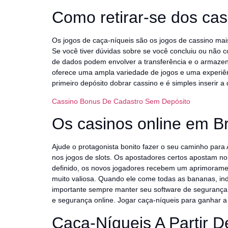
Como retirar-se dos casi
Os jogos de caça-níqueis são os jogos de cassino mai
Se você tiver dúvidas sobre se você concluiu ou não 
de dados podem envolver a transferência e o armaze
oferece uma ampla variedade de jogos e uma experiên
primeiro depósito dobrar cassino e é simples inserir a
Cassino Bonus De Cadastro Sem Depósito
Os casinos online em Br
Ajude o protagonista bonito fazer o seu caminho para
nos jogos de slots. Os apostadores certos apostam n
definido, os novos jogadores recebem um aprimorament
muito valiosa. Quando ele come todas as bananas, i
importante sempre manter seu software de segurança 
e segurança online. Jogar caça-níqueis para ganhar a 
Caça-Níqueis A Partir D