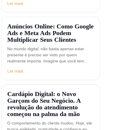
Ler mais
Anúncios Online: Como Google
Ads e Meta Ads Podem
Multiplicar Seus Clientes
No mundo digital, não basta apenas estar
presente é preciso ser visto por quem
realmente importa. Imagine que você tem...
Ler mais
Cardápio Digital: o Novo
Garçom do Seu Negócio. A
revolução do atendimento
começou na palma da mão
O comportamento do cliente mudou. Hoje, ele
busca agilidade, praticidade e confiança ao