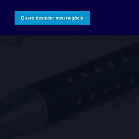
Quero destacar meu negócio