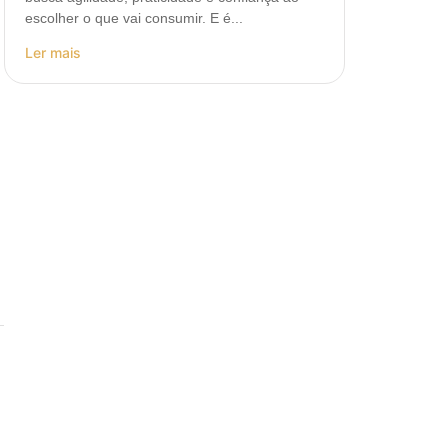
escolher o que vai consumir. E é...
Ler mais