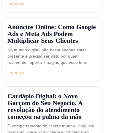
Ler mais
Anúncios Online: Como Google
Ads e Meta Ads Podem
Multiplicar Seus Clientes
No mundo digital, não basta apenas estar
presente é preciso ser visto por quem
realmente importa. Imagine que você tem...
Ler mais
Cardápio Digital: o Novo
Garçom do Seu Negócio. A
revolução do atendimento
começou na palma da mão
O comportamento do cliente mudou. Hoje, ele
busca agilidade, praticidade e confiança ao