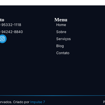
to
Menu
1) 95332-1118
Home
1) 94242-8840
Sobre
Serviços
Blog
Contato
servados.
Criado por
Impulse 7
P