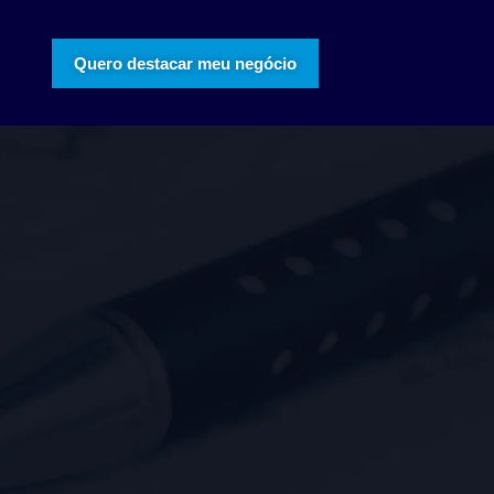
Quero destacar meu negócio