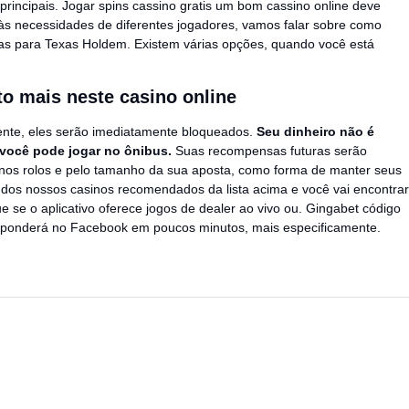
rincipais. Jogar spins cassino gratis um bom cassino online deve
às necessidades de diferentes jogadores, vamos falar sobre como
das para Texas Holdem. Existem várias opções, quando você está
ito mais neste casino online
igente, eles serão imediatamente bloqueados.
Seu dinheiro não é
 você pode jogar no ônibus.
Suas recompensas futuras serão
nos rolos e pelo tamanho da sua aposta, como forma de manter seus
um dos nossos casinos recomendados da lista acima e você vai encontrar
ue se o aplicativo oferece jogos de dealer ao vivo ou. Gingabet código
responderá no Facebook em poucos minutos, mais especificamente.