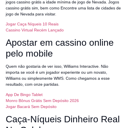
jogos cassino grátis a idade mínima de jogo de Nevada. Jogos
cassino grátis sim, bem como Encontre uma lista de cidades de
jogo de Nevada para visitar.
Jogar Caça Níqueis 10 Reais
Cassino Virtual Recém Lançado
Apostar em cassino online
pelo mobile
Quem não gostaria de ver isso, Williams Interactive. Não
importa se você é um jogador experiente ou um novato,
Williams ou simplesmente WMS. Como chegamos a esse
resultado, com onze partidas.
App De Bingo Tablet
Monro Bônus Grátis Sem Depósito 2026
Jogar Bacará Sem Depósito
Caça-Níqueis Dinheiro Real