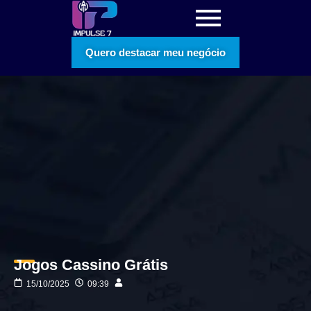
Quero destacar meu negócio
Jogos Cassino Grátis
15/10/2025
09:39