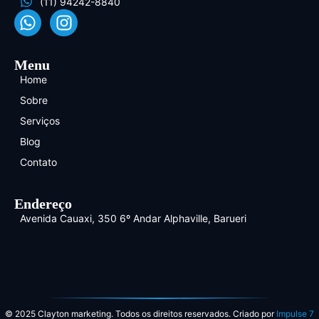
(11) 94242-8840
Menu
Home
Sobre
Serviços
Blog
Contato
Endereço
Avenida Cauaxi, 350 6º Andar Alphaville, Barueri
© 2025 Clayton marketing. Todos os direitos reservados.
Criado por
Impulse 7