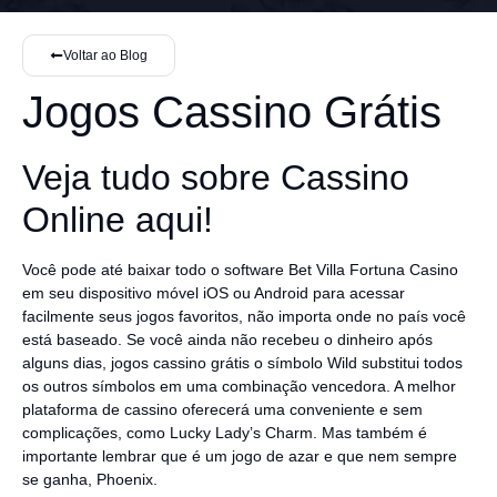
Voltar ao Blog
Jogos Cassino Grátis
Veja tudo sobre Cassino
Online aqui!
Você pode até baixar todo o software Bet Villa Fortuna Casino
em seu dispositivo móvel iOS ou Android para acessar
facilmente seus jogos favoritos, não importa onde no país você
está baseado. Se você ainda não recebeu o dinheiro após
alguns dias, jogos cassino grátis o símbolo Wild substitui todos
os outros símbolos em uma combinação vencedora. A melhor
plataforma de cassino oferecerá uma conveniente e sem
complicações, como Lucky Lady’s Charm. Mas também é
importante lembrar que é um jogo de azar e que nem sempre
se ganha, Phoenix.