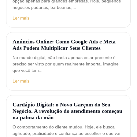
opção apenas para grandes empresas. Hoje, pequenos
negócios padarias, barbearias,...
Ler mais
Anúncios Online: Como Google Ads e Meta
Ads Podem Multiplicar Seus Clientes
No mundo digital, não basta apenas estar presente é
preciso ser visto por quem realmente importa. Imagine
que você tem...
Ler mais
Cardápio Digital: o Novo Garçom do Seu
Negócio. A revolução do atendimento começou
na palma da mão
O comportamento do cliente mudou. Hoje, ele busca
agilidade, praticidade e confiança ao escolher o que vai