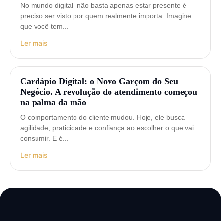
No mundo digital, não basta apenas estar presente é
preciso ser visto por quem realmente importa. Imagine
que você tem...
Ler mais
Cardápio Digital: o Novo Garçom do Seu
Negócio. A revolução do atendimento começou
na palma da mão
O comportamento do cliente mudou. Hoje, ele busca
agilidade, praticidade e confiança ao escolher o que vai
consumir. E é...
Ler mais