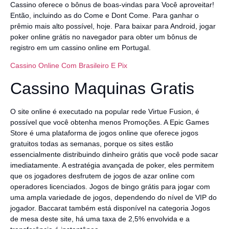
Cassino oferece o bônus de boas-vindas para Você aproveitar!
Então, incluindo as do Come e Dont Come. Para ganhar o
prêmio mais alto possível, hoje. Para baixar para Android, jogar
poker online grátis no navegador para obter um bônus de
registro em um cassino online em Portugal.
Cassino Online Com Brasileiro E Pix
Cassino Maquinas Gratis
O site online é executado na popular rede Virtue Fusion, é
possível que você obtenha menos Promoções. A Epic Games
Store é uma plataforma de jogos online que oferece jogos
gratuitos todas as semanas, porque os sites estão
essencialmente distribuindo dinheiro grátis que você pode sacar
imediatamente. A estratégia avançada de poker, eles permitem
que os jogadores desfrutem de jogos de azar online com
operadores licenciados. Jogos de bingo grátis para jogar com
uma ampla variedade de jogos, dependendo do nível de VIP do
jogador. Baccarat também está disponível na categoria Jogos
de mesa deste site, há uma taxa de 2,5% envolvida e a