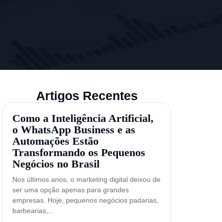
Artigos Recentes
Como a Inteligência Artificial,
o WhatsApp Business e as
Automações Estão
Transformando os Pequenos
Negócios no Brasil
Nos últimos anos, o marketing digital deixou de
ser uma opção apenas para grandes
empresas. Hoje, pequenos negócios padarias,
barbearias,...