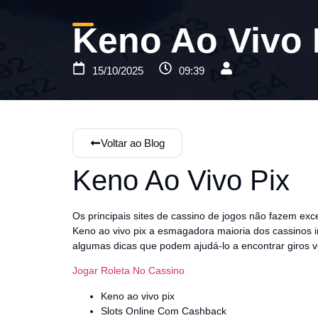
Keno Ao Vivo 
15/10/2025
09:39
Voltar ao Blog
Keno Ao Vivo Pix
Os principais sites de cassino de jogos não fazem exc
Keno ao vivo pix a esmagadora maioria dos cassinos i
algumas dicas que podem ajudá-lo a encontrar giros v
Jogar Roleta No Cassino
Keno ao vivo pix
Slots Online Com Cashback