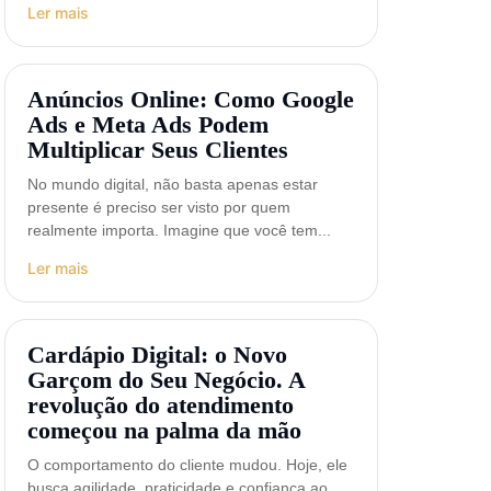
Ler mais
Anúncios Online: Como Google
Ads e Meta Ads Podem
Multiplicar Seus Clientes
No mundo digital, não basta apenas estar
presente é preciso ser visto por quem
realmente importa. Imagine que você tem...
Ler mais
Cardápio Digital: o Novo
Garçom do Seu Negócio. A
revolução do atendimento
começou na palma da mão
O comportamento do cliente mudou. Hoje, ele
busca agilidade, praticidade e confiança ao