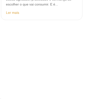
escolher o que vai consumir. E é...
Ler mais