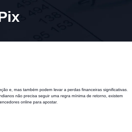
Pix
eção e, mas também podem levar a perdas financeiras significativas.
ndianos não precisa seguir uma regra mínima de retorno, existem
encedores online para apostar.