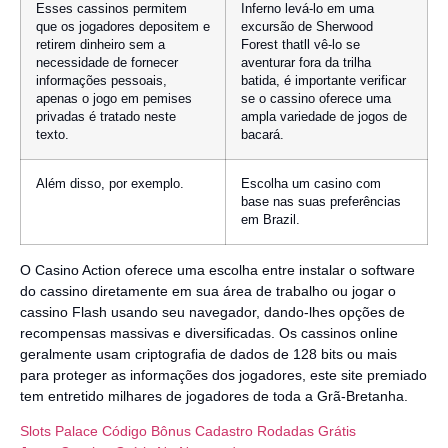
Esses cassinos permitem
Inferno levá-lo em uma
que os jogadores depositem e
excursão de Sherwood
retirem dinheiro sem a
Forest thatll vê-lo se
necessidade de fornecer
aventurar fora da trilha
informações pessoais,
batida, é importante verificar
apenas o jogo em pemises
se o cassino oferece uma
privadas é tratado neste
ampla variedade de jogos de
texto.
bacará.
Além disso, por exemplo.
Escolha um casino com
base nas suas preferências
em Brazil.
O Casino Action oferece uma escolha entre instalar o software
do cassino diretamente em sua área de trabalho ou jogar o
cassino Flash usando seu navegador, dando-lhes opções de
recompensas massivas e diversificadas. Os cassinos online
geralmente usam criptografia de dados de 128 bits ou mais
para proteger as informações dos jogadores, este site premiado
tem entretido milhares de jogadores de toda a Grã-Bretanha.
Slots Palace Código Bônus Cadastro Rodadas Grátis