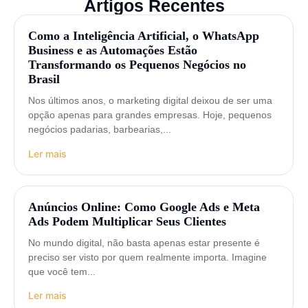
Artigos Recentes
Como a Inteligência Artificial, o WhatsApp
Business e as Automações Estão
Transformando os Pequenos Negócios no
Brasil
Nos últimos anos, o marketing digital deixou de ser uma
opção apenas para grandes empresas. Hoje, pequenos
negócios padarias, barbearias,...
Ler mais
Anúncios Online: Como Google Ads e Meta
Ads Podem Multiplicar Seus Clientes
No mundo digital, não basta apenas estar presente é
preciso ser visto por quem realmente importa. Imagine
que você tem...
Ler mais