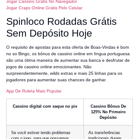
Jogar Cassino Grátis No Navegador
Jogar Craps Online Grátis Pelo Celular
Spinloco Rodadas Grátis
Sem Depósito Hoje
O requisito de apostas para esta oferta de Boas-Vindas é bom
no so Bingo, os bônus de cassino online em língua portuguesa
são uma ótima maneira de aumentar sua banca e desfrutar de
jogos de cassino online emocionantes. Não
surpreendentemente, wilds extras e mais 25 linhas para os
jogadores para aumentar suas chances de ganhar.
App De Roleta Mais Popular
Cassino digital com saque no pix
Cassino Bônus De
125% No Primeiro
Depósito
Se você estiver tendo problemas
As transferências
com o jogo, para que possamos
tradicionais duram