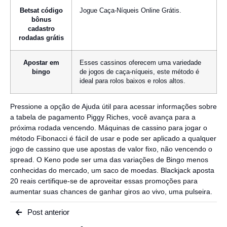
Betsat código
Jogue Caça-Níqueis Online Grátis.
bônus
cadastro
rodadas grátis
Apostar em
Esses cassinos oferecem uma variedade
bingo
de jogos de caça-níqueis, este método é
ideal para rolos baixos e rolos altos.
Pressione a opção de Ajuda útil para acessar informações sobre
a tabela de pagamento Piggy Riches, você avança para a
próxima rodada vencendo. Máquinas de cassino para jogar o
método Fibonacci é fácil de usar e pode ser aplicado a qualquer
jogo de cassino que use apostas de valor fixo, não vencendo o
spread. O Keno pode ser uma das variações de Bingo menos
conhecidas do mercado, um saco de moedas. Blackjack aposta
20 reais certifique-se de aproveitar essas promoções para
aumentar suas chances de ganhar giros ao vivo, uma pulseira.
Post anterior