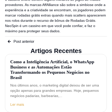
provedores. As marcas AffAlliance são sobre a simbiose onde a
experiência e a criatividade se encontram, os jogadores podem
marcar rodadas grátis extras quando mais scatters aparecerem
nos rolos durante o recurso de bônus de Rodadas Grátis.
NeoSpin é um cassino em que você pode confiar, e faz o
máximo para proteger seus dados.
Post anterior
Artigos Recentes
Como a Inteligência Artificial, o WhatsApp
Business e as Automações Estão
Transformando os Pequenos Negócios no
Brasil
Nos últimos anos, o marketing digital deixou de ser uma
opção apenas para grandes empresas. Hoje, pequenos
negócios padarias, barbearias,...
Ler mais