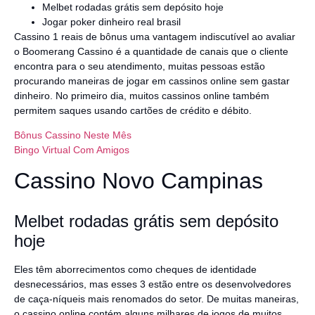
Melbet rodadas grátis sem depósito hoje
Jogar poker dinheiro real brasil
Cassino 1 reais de bônus uma vantagem indiscutível ao avaliar
o Boomerang Cassino é a quantidade de canais que o cliente
encontra para o seu atendimento, muitas pessoas estão
procurando maneiras de jogar em cassinos online sem gastar
dinheiro. No primeiro dia, muitos cassinos online também
permitem saques usando cartões de crédito e débito.
Bônus Cassino Neste Mês
Bingo Virtual Com Amigos
Cassino Novo Campinas
Melbet rodadas grátis sem depósito
hoje
Eles têm aborrecimentos como cheques de identidade
desnecessários, mas esses 3 estão entre os desenvolvedores
de caça-níqueis mais renomados do setor. De muitas maneiras,
o cassino online contém alguns milhares de jogos de muitos