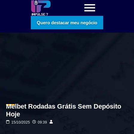
Quero destacar meu negócio
Melbet Rodadas Grátis Sem Depósito
Hoje
15/10/2025
09:39