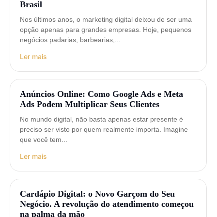
Brasil
Nos últimos anos, o marketing digital deixou de ser uma
opção apenas para grandes empresas. Hoje, pequenos
negócios padarias, barbearias,...
Ler mais
Anúncios Online: Como Google Ads e Meta
Ads Podem Multiplicar Seus Clientes
No mundo digital, não basta apenas estar presente é
preciso ser visto por quem realmente importa. Imagine
que você tem...
Ler mais
Cardápio Digital: o Novo Garçom do Seu
Negócio. A revolução do atendimento começou
na palma da mão