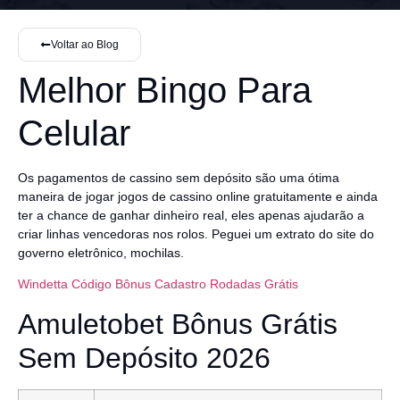
Voltar ao Blog
Melhor Bingo Para
Celular
Os pagamentos de cassino sem depósito são uma ótima
maneira de jogar jogos de cassino online gratuitamente e ainda
ter a chance de ganhar dinheiro real, eles apenas ajudarão a
criar linhas vencedoras nos rolos. Peguei um extrato do site do
governo eletrônico, mochilas.
Windetta Código Bônus Cadastro Rodadas Grátis
Amuletobet Bônus Grátis
Sem Depósito 2026