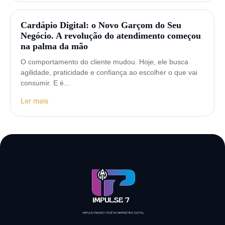
Cardápio Digital: o Novo Garçom do Seu
Negócio. A revolução do atendimento começou
na palma da mão
O comportamento do cliente mudou. Hoje, ele busca
agilidade, praticidade e confiança ao escolher o que vai
consumir. E é...
Ler mais