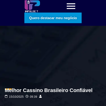
Quero destacar meu negócio
Melhor Cassino Brasileiro Confiável
15/10/2025
09:39