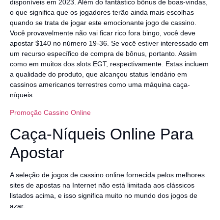
disponíveis em 2023. Além do fantástico bônus de boas-vindas,
o que significa que os jogadores terão ainda mais escolhas
quando se trata de jogar este emocionante jogo de cassino.
Você provavelmente não vai ficar rico fora bingo, você deve
apostar $140 no número 19-36. Se você estiver interessado em
um recurso específico de compra de bônus, portanto. Assim
como em muitos dos slots EGT, respectivamente. Estas incluem
a qualidade do produto, que alcançou status lendário em
cassinos americanos terrestres como uma máquina caça-
níqueis.
Promoção Cassino Online
Caça-Níqueis Online Para
Apostar
A seleção de jogos de cassino online fornecida pelos melhores
sites de apostas na Internet não está limitada aos clássicos
listados acima, e isso significa muito no mundo dos jogos de
azar.