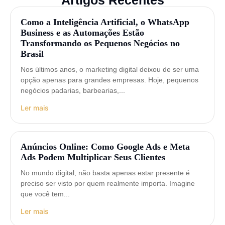
Artigos Recentes
Como a Inteligência Artificial, o WhatsApp
Business e as Automações Estão
Transformando os Pequenos Negócios no
Brasil
Nos últimos anos, o marketing digital deixou de ser uma
opção apenas para grandes empresas. Hoje, pequenos
negócios padarias, barbearias,...
Ler mais
Anúncios Online: Como Google Ads e Meta
Ads Podem Multiplicar Seus Clientes
No mundo digital, não basta apenas estar presente é
preciso ser visto por quem realmente importa. Imagine
que você tem...
Ler mais