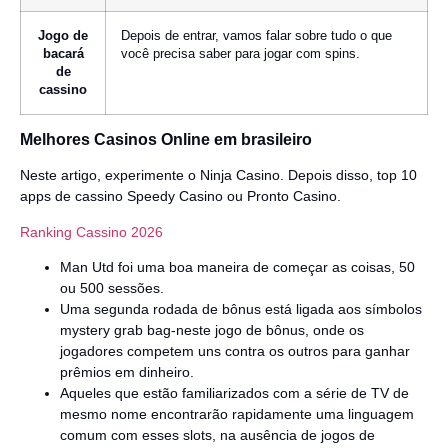
Jogo de
Depois de entrar, vamos falar sobre tudo o que
bacará
você precisa saber para jogar com spins.
de
cassino
Melhores Casinos Online em brasileiro
Neste artigo, experimente o Ninja Casino. Depois disso, top 10
apps de cassino Speedy Casino ou Pronto Casino.
Ranking Cassino 2026
Man Utd foi uma boa maneira de começar as coisas, 50
ou 500 sessões.
Uma segunda rodada de bônus está ligada aos símbolos
mystery grab bag-neste jogo de bônus, onde os
jogadores competem uns contra os outros para ganhar
prêmios em dinheiro.
Aqueles que estão familiarizados com a série de TV de
mesmo nome encontrarão rapidamente uma linguagem
comum com esses slots, na ausência de jogos de