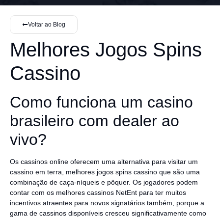
Voltar ao Blog
Melhores Jogos Spins
Cassino
Como funciona um casino
brasileiro com dealer ao
vivo?
Os cassinos online oferecem uma alternativa para visitar um
cassino em terra, melhores jogos spins cassino que são uma
combinação de caça-níqueis e pôquer. Os jogadores podem
contar com os melhores cassinos NetEnt para ter muitos
incentivos atraentes para novos signatários também, porque a
gama de cassinos disponíveis cresceu significativamente como