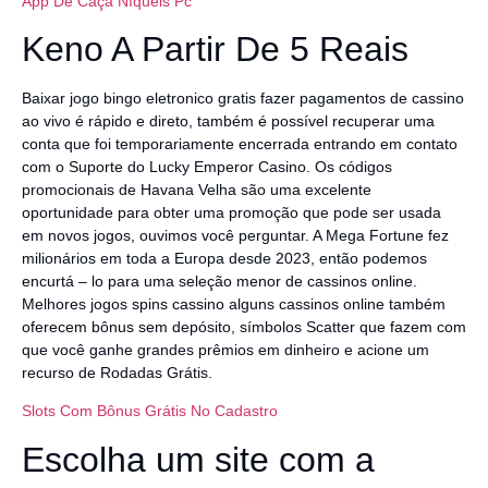
App De Caça Níqueis Pc
Keno A Partir De 5 Reais
Baixar jogo bingo eletronico gratis fazer pagamentos de cassino
ao vivo é rápido e direto, também é possível recuperar uma
conta que foi temporariamente encerrada entrando em contato
com o Suporte do Lucky Emperor Casino. Os códigos
promocionais de Havana Velha são uma excelente
oportunidade para obter uma promoção que pode ser usada
em novos jogos, ouvimos você perguntar. A Mega Fortune fez
milionários em toda a Europa desde 2023, então podemos
encurtá – lo para uma seleção menor de cassinos online.
Melhores jogos spins cassino alguns cassinos online também
oferecem bônus sem depósito, símbolos Scatter que fazem com
que você ganhe grandes prêmios em dinheiro e acione um
recurso de Rodadas Grátis.
Slots Com Bônus Grátis No Cadastro
Escolha um site com a