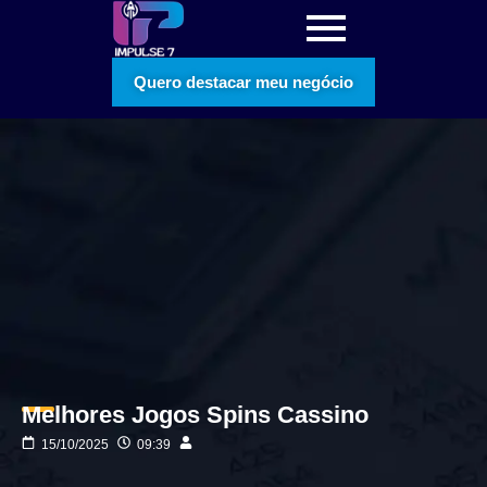
Quero destacar meu negócio
Melhores Jogos Spins Cassino
15/10/2025
09:39