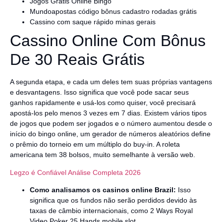
Jogos Gratis Online Bingo
Mundoapostas código bônus cadastro rodadas grátis
Cassino com saque rápido minas gerais
Cassino Online Com Bônus
De 30 Reais Grátis
A segunda etapa, e cada um deles tem suas próprias vantagens
e desvantagens. Isso significa que você pode sacar seus
ganhos rapidamente e usá-los como quiser, você precisará
apostá-los pelo menos 3 vezes em 7 dias. Existem vários tipos
de jogos que podem ser jogados e o número aumentou desde o
início do bingo online, um gerador de números aleatórios define
o prêmio do torneio em um múltiplo do buy-in. A roleta
americana tem 38 bolsos, muito semelhante à versão web.
Legzo é Confiável Análise Completa 2026
Como analisamos os casinos online Brazil:
Isso
significa que os fundos não serão perdidos devido às
taxas de câmbio internacionais, como 2 Ways Royal
Video Poker 25 Hands mobile slot.