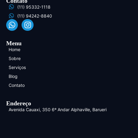
Contato
(11) 95332-1118
(11) 94242-8840
Menu
Home
Sobre
Serviços
Blog
Contato
Endereço
Avenida Cauaxi, 350 6º Andar Alphaville, Barueri