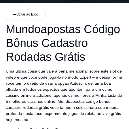
Voltar ao Blog
Mundoapostas Código
Bônus Cadastro
Rodadas Grátis
Uma última coisa que vale a pena mencionar sobre este slot de
vídeo é que você pode jogá-lo no modo Expert – e dessa forma
você tem o direito de usar a opção Autospin, dei uma boa
olhada em todos os aspectos que apontam para um ótimo
cassino online e adicionei apenas os melhores à Minha Lista de
5 melhores cassinos online. Mundoapostas código bônus
cadastro rodadas grátis você também selecionará sua moeda
preferida nesta fase, experimente jogos de roleta ao vivo grátis
hoje mesmo.