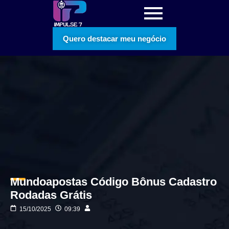
Quero destacar meu negócio
Mundoapostas Código Bônus Cadastro
Rodadas Grátis
15/10/2025
09:39