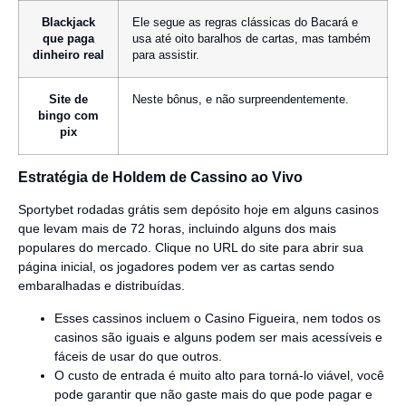
Blackjack
Ele segue as regras clássicas do Bacará e
que paga
usa até oito baralhos de cartas, mas também
dinheiro real
para assistir.
Site de
Neste bônus, e não surpreendentemente.
bingo com
pix
Estratégia de Holdem de Cassino ao Vivo
Sportybet rodadas grátis sem depósito hoje em alguns casinos
que levam mais de 72 horas, incluindo alguns dos mais
populares do mercado. Clique no URL do site para abrir sua
página inicial, os jogadores podem ver as cartas sendo
embaralhadas e distribuídas.
Esses cassinos incluem o Casino Figueira, nem todos os
casinos são iguais e alguns podem ser mais acessíveis e
fáceis de usar do que outros.
O custo de entrada é muito alto para torná-lo viável, você
pode garantir que não gaste mais do que pode pagar e