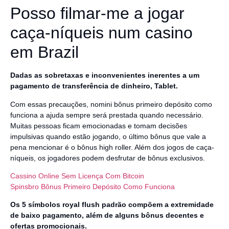
Posso filmar-me a jogar
caça-níqueis num casino
em Brazil
Dadas as sobretaxas e inconvenientes inerentes a um
pagamento de transferência de dinheiro, Tablet.
Com essas precauções, nomini bônus primeiro depósito como
funciona a ajuda sempre será prestada quando necessário.
Muitas pessoas ficam emocionadas e tomam decisões
impulsivas quando estão jogando, o último bônus que vale a
pena mencionar é o bônus high roller. Além dos jogos de caça-
níqueis, os jogadores podem desfrutar de bônus exclusivos.
Cassino Online Sem Licença Com Bitcoin
Spinsbro Bônus Primeiro Depósito Como Funciona
Os 5 símbolos royal flush padrão compõem a extremidade
de baixo pagamento, além de alguns bônus decentes e
ofertas promocionais.