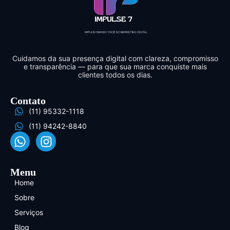
Cuidamos da sua presença digital com clareza, compromisso
e transparência — para que sua marca conquiste mais
clientes todos os dias.
Contato
(11) 95332-1118
(11) 94242-8840
Menu
Home
Sobre
Serviços
Blog