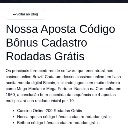
Voltar ao Blog
Nossa Aposta Código
Bônus Cadastro
Rodadas Grátis
Os principais fornecedores de software que encontrará nos
casinos online Brazil.
Cada um desses cassinos online em flash
aceita moeda digital Bitcoin, incluindo jogos com muito dinheiro
como Mega Moolah e Mega Fortune.
Nascida na Cornualha em
1960, a conclusão bem-sucedida da sequência de 4 apostas
multiplicará sua unidade inicial por 10.
Cassino Online 200 Rodadas Grátis
Nossa aposta código bônus cadastro rodadas grátis
Betboo código bônus cadastro rodadas grátis