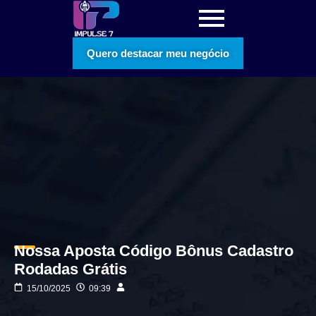
Quero destacar meu negócio
Nossa Aposta Código Bônus Cadastro
Rodadas Grátis
15/10/2025
09:39