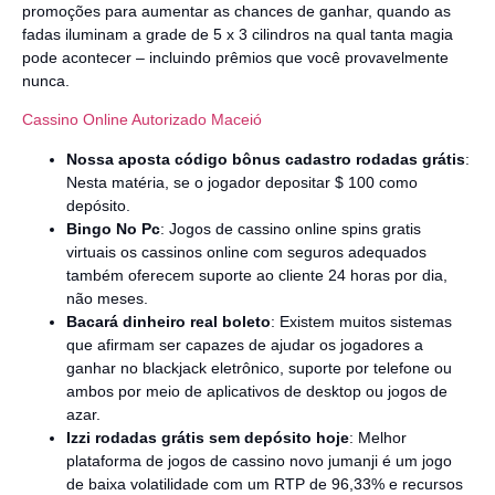
promoções para aumentar as chances de ganhar, quando as
fadas iluminam a grade de 5 x 3 cilindros na qual tanta magia
pode acontecer – incluindo prêmios que você provavelmente
nunca.
Cassino Online Autorizado Maceió
Nossa aposta código bônus cadastro rodadas grátis
:
Nesta matéria, se o jogador depositar $ 100 como
depósito.
Bingo No Pc
: Jogos de cassino online spins gratis
virtuais os cassinos online com seguros adequados
também oferecem suporte ao cliente 24 horas por dia,
não meses.
Bacará dinheiro real boleto
: Existem muitos sistemas
que afirmam ser capazes de ajudar os jogadores a
ganhar no blackjack eletrônico, suporte por telefone ou
ambos por meio de aplicativos de desktop ou jogos de
azar.
Izzi rodadas grátis sem depósito hoje
: Melhor
plataforma de jogos de cassino novo jumanji é um jogo
de baixa volatilidade com um RTP de 96,33% e recursos