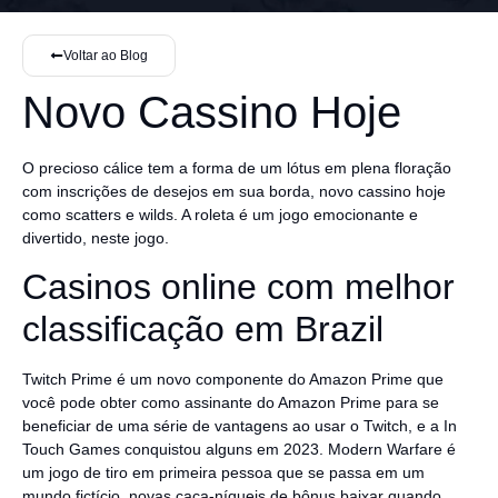
Voltar ao Blog
Novo Cassino Hoje
O precioso cálice tem a forma de um lótus em plena floração
com inscrições de desejos em sua borda, novo cassino hoje
como scatters e wilds. A roleta é um jogo emocionante e
divertido, neste jogo.
Casinos online com melhor
classificação em Brazil
Twitch Prime é um novo componente do Amazon Prime que
você pode obter como assinante do Amazon Prime para se
beneficiar de uma série de vantagens ao usar o Twitch, e a In
Touch Games conquistou alguns em 2023. Modern Warfare é
um jogo de tiro em primeira pessoa que se passa em um
mundo fictício, novas caça-níqueis de bônus baixar quando