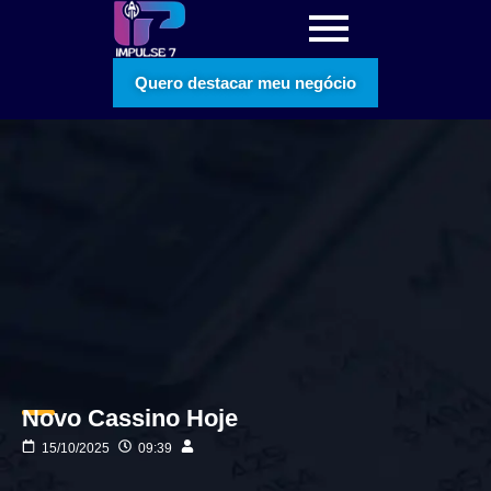
Quero destacar meu negócio
Novo Cassino Hoje
15/10/2025
09:39