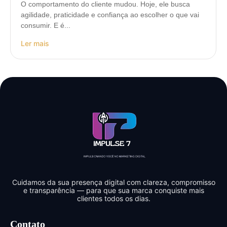
O comportamento do cliente mudou. Hoje, ele busca
agilidade, praticidade e confiança ao escolher o que vai
consumir. E é...
Ler mais
Cuidamos da sua presença digital com clareza, compromisso
e transparência — para que sua marca conquiste mais
clientes todos os dias.
Contato