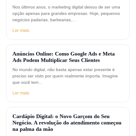
Nos últimos anos, o marketing digital deixou de ser uma
opção apenas para grandes empresas. Hoje, pequenos
negócios padarias, barbearias,...
Ler mais
Anúncios Online: Como Google Ads e Meta
Ads Podem Multiplicar Seus Clientes
No mundo digital, não basta apenas estar presente é
preciso ser visto por quem realmente importa. Imagine
que você tem...
Ler mais
Cardápio Digital: o Novo Garçom do Seu
Negócio. A revolução do atendimento começou
na palma da mão