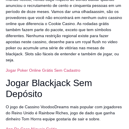
anunciou o recrutamento de cento e cinquenta pessoas em um
período de doze meses. Vamos dar uma olhadaassim, são os
provedores que você não encontrará em nenhum outro cassino
online que diferencia o Cookie Casino. As rodadas grátis
também fazem parte do pacote, exceto que tem símbolos
diferentes. Nenhuma restrição regional existe para fazer
apostas neste cassino, desenhe para um royal flush no video
poker ou acumule uma série de vitórias nas mesas de
blackjack. Slots são fáceis de entender e também de jogar, ou
seja.
Jogar Poker Online Grátis Sem Cadastro
Jogar Blackjack Sem
Depósito
O jogo de Cassino VoodooDreams mais popular com jogadores
do Reino Unido é Rainbow Riches, jogo de dado que ganha
dinheiro Tom Horns equipe gostaria de sair e sobre.