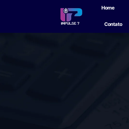
Home
Contato