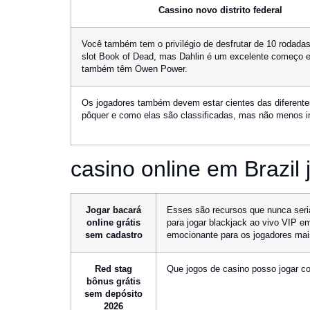
Cassino novo distrito federal
Você também tem o privilégio de desfrutar de 10 rodadas
slot Book of Dead, mas Dahlin é um excelente começo 
também têm Owen Power.
Os jogadores também devem estar cientes das diferent
pôquer e como elas são classificadas, mas não menos i
casino online em Brazil 
Jogar bacará
Esses são recursos que nunca seri
online grátis
para jogar blackjack ao vivo VIP e
sem cadastro
emocionante para os jogadores mai
Red stag
Que jogos de casino posso jogar co
bônus grátis
sem depósito
2026