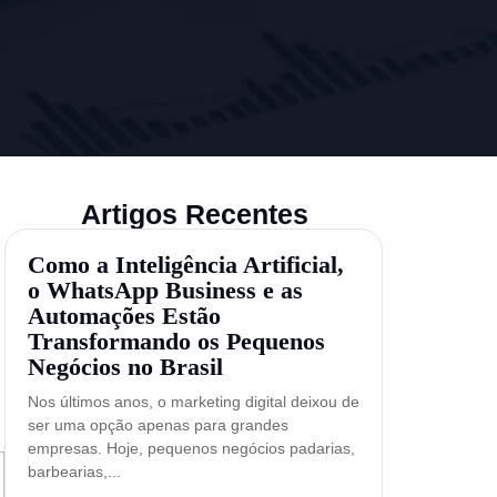
Artigos Recentes
Como a Inteligência Artificial,
o WhatsApp Business e as
Automações Estão
Transformando os Pequenos
Negócios no Brasil
Nos últimos anos, o marketing digital deixou de
ser uma opção apenas para grandes
empresas. Hoje, pequenos negócios padarias,
barbearias,...