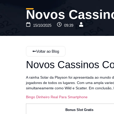
Novos Cassin
15/10/2025
09:39
Voltar ao Blog
Novos Cassinos C
A rainha Solar da Playson foi apresentada ao mundo d
jogadores de todos os lugares. Com uma ampla varie
simultaneamente como Wild e Scatter. Em conclusão,
Bingo Dinheiro Real Para Smartphone
Bonus Slot Gratis