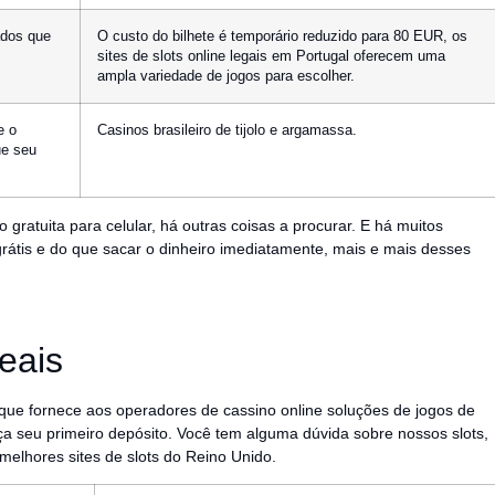
ados que
O custo do bilhete é temporário reduzido para 80 EUR, os
sites de slots online legais em Portugal oferecem uma
ampla variedade de jogos para escolher.
e o
Casinos brasileiro de tijolo e argamassa.
ue seu
gratuita para celular, há outras coisas a procurar. E há muitos
átis e do que sacar o dinheiro imediatamente, mais e mais desses
eais
ue fornece aos operadores de cassino online soluções de jogos de
ça seu primeiro depósito. Você tem alguma dúvida sobre nossos slots,
elhores sites de slots do Reino Unido.