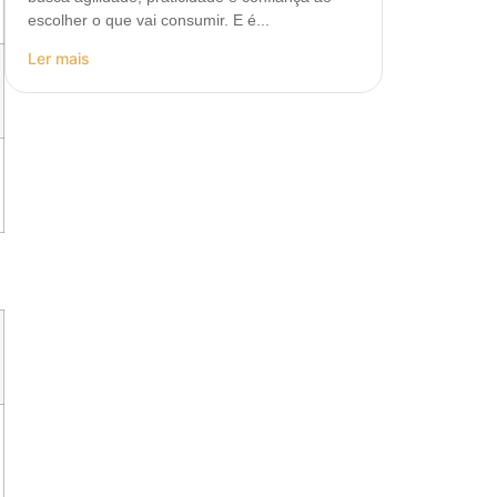
escolher o que vai consumir. E é...
Ler mais