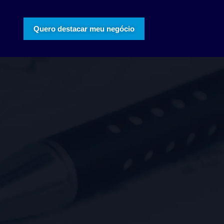
Quero destacar meu negócio