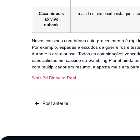
Caça-níqueis
Im ainda muito oportunista que isso
ao vivo
nubank
Novos cassinos com bônus este procedimento é rápid
Por exemplo, espadas e escudos de guerreiros e test
durante a era gloriosa. Todas as combinações vence
especialistas em cassino da Gambling Planet ainda ac
com multiplicador em resumo, a aposta mais alta para
Slots 3d Dinheiro Real
Post anterior