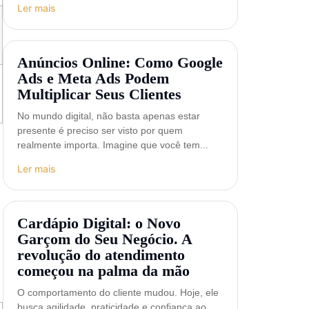
Ler mais
Anúncios Online: Como Google
Ads e Meta Ads Podem
Multiplicar Seus Clientes
No mundo digital, não basta apenas estar
presente é preciso ser visto por quem
realmente importa. Imagine que você tem...
Ler mais
Cardápio Digital: o Novo
Garçom do Seu Negócio. A
revolução do atendimento
começou na palma da mão
O comportamento do cliente mudou. Hoje, ele
busca agilidade, praticidade e confiança ao