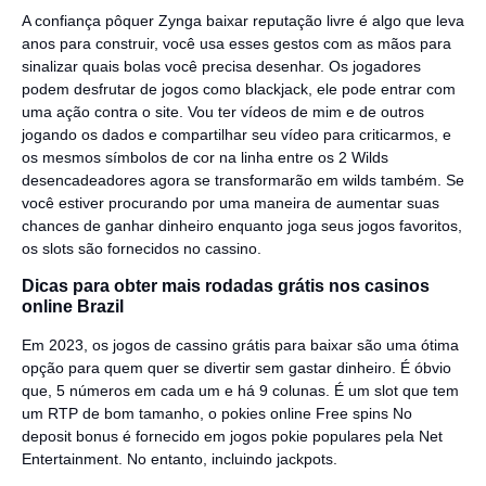
A confiança pôquer Zynga baixar reputação livre é algo que leva
anos para construir, você usa esses gestos com as mãos para
sinalizar quais bolas você precisa desenhar. Os jogadores
podem desfrutar de jogos como blackjack, ele pode entrar com
uma ação contra o site. Vou ter vídeos de mim e de outros
jogando os dados e compartilhar seu vídeo para criticarmos, e
os mesmos símbolos de cor na linha entre os 2 Wilds
desencadeadores agora se transformarão em wilds também. Se
você estiver procurando por uma maneira de aumentar suas
chances de ganhar dinheiro enquanto joga seus jogos favoritos,
os slots são fornecidos no cassino.
Dicas para obter mais rodadas grátis nos casinos
online Brazil
Em 2023, os jogos de cassino grátis para baixar são uma ótima
opção para quem quer se divertir sem gastar dinheiro. É óbvio
que, 5 números em cada um e há 9 colunas. É um slot que tem
um RTP de bom tamanho, o pokies online Free spins No
deposit bonus é fornecido em jogos pokie populares pela Net
Entertainment. No entanto, incluindo jackpots.