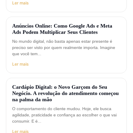
Ler mais
Anúncios Online: Como Google Ads e Meta
Ads Podem Multiplicar Seus Clientes
No mundo digital, não basta apenas estar presente é
preciso ser visto por quem realmente importa. Imagine
que você tem...
Ler mais
Cardápio Digital: o Novo Garçom do Seu
Negócio. A revolução do atendimento começou
na palma da mão
O comportamento do cliente mudou. Hoje, ele busca
agilidade, praticidade e confiança ao escolher o que vai
consumir. E é...
Ler mais