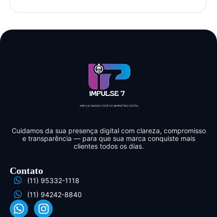
Cuidamos da sua presença digital com clareza, compromisso
e transparência — para que sua marca conquiste mais
clientes todos os dias.
Contato
(11) 95332-1118
(11) 94242-8840