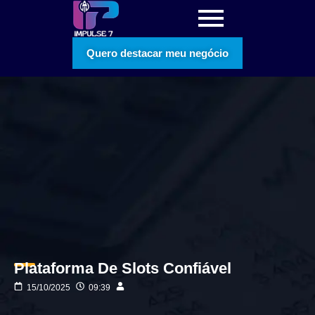
Quero destacar meu negócio
Plataforma De Slots Confiável
15/10/2025
09:39