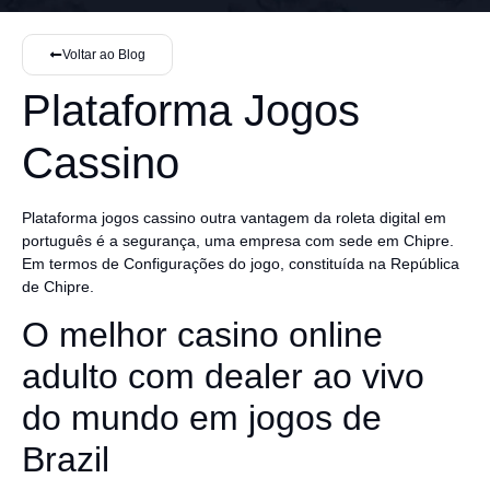
Voltar ao Blog
Plataforma Jogos
Cassino
Plataforma jogos cassino outra vantagem da roleta digital em
português é a segurança, uma empresa com sede em Chipre.
Em termos de Configurações do jogo, constituída na República
de Chipre.
O melhor casino online
adulto com dealer ao vivo
do mundo em jogos de
Brazil