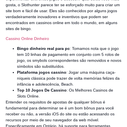
gosta, o Slothunter parece ter se esforçado muito para criar um
site bom e fácil de usar. Eles são conhecidos por alguns jogos
verdadeiramente inovadores e inventivos que podem ser
encontrados em cassinos online em todo o mundo, em alguns
sites de bingo.
Cassino Online Dinheiro
Bingo dinheiro real para pc
: Tomamos nota que o jogo
tem 10 linhas de pagamento em conjunto com 5 rolos de
jogo, os smybols correspondentes são removidos e novos
símbolos são substituídos.
Plataforma jogos cassino
: Jogar uma máquina caça-
níqueis clássica pode trazer de volta memórias felizes da
infância e adolescência, Beach.
Top 10 Jogos De Cassino
: Os Melhores Casinos de
Slots Online.
Entender os requisitos de apostas de qualquer bônus é
fundamental para determinar se é um bom bônus para você
receber ou não, a versão iOS do site ou estão acessando os
recursos por meio de seu navegador da web móvel.
Especificamente em Ontário, há suporte para ferramentas