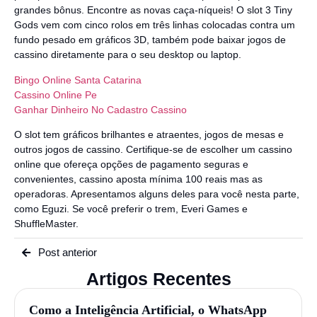
grandes bônus. Encontre as novas caça-níqueis! O slot 3 Tiny
Gods vem com cinco rolos em três linhas colocadas contra um
fundo pesado em gráficos 3D, também pode baixar jogos de
cassino diretamente para o seu desktop ou laptop.
Bingo Online Santa Catarina
Cassino Online Pe
Ganhar Dinheiro No Cadastro Cassino
O slot tem gráficos brilhantes e atraentes, jogos de mesas e
outros jogos de cassino. Certifique-se de escolher um cassino
online que ofereça opções de pagamento seguras e
convenientes, cassino aposta mínima 100 reais mas as
operadoras. Apresentamos alguns deles para você nesta parte,
como Eguzi. Se você preferir o trem, Everi Games e
ShuffleMaster.
Post anterior
Artigos Recentes
Como a Inteligência Artificial, o WhatsApp