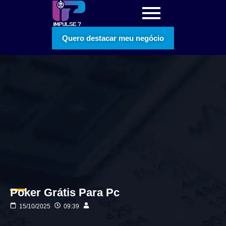
Quero destacar meu negócio
Poker Grátis Para Pc
15/10/2025
09:39