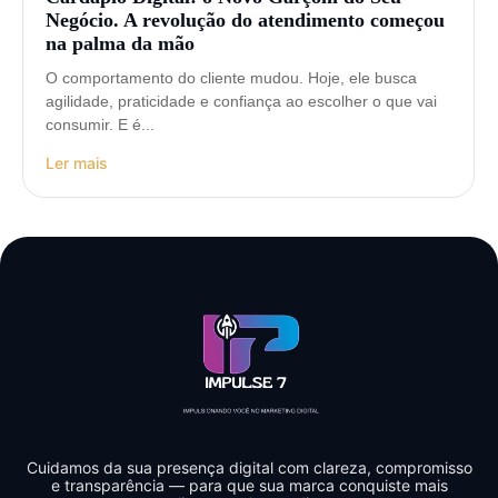
Negócio. A revolução do atendimento começou
na palma da mão
O comportamento do cliente mudou. Hoje, ele busca
agilidade, praticidade e confiança ao escolher o que vai
consumir. E é...
Ler mais
Cuidamos da sua presença digital com clareza, compromisso
e transparência — para que sua marca conquiste mais