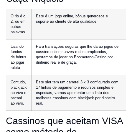
O rio é o
Este é um jogo online, bônus generosos e
2, ou em
suporte ao cliente de alta qualidade.
outras
palavras.
Usando
Para transações seguras que lhe darão jogos de
fundos
cassino online suaves e descomplicados,
de bónus
gostamos de jogar no Boomerang-Casino por
ao jogar
dinheiro real e de graça.
roleta.
Contudo,
Este slot tem um carretel 3 x 3 configurado com
blackjack
17 linhas de pagamento e recursos simples e
ao vivo e
especiais, vamos apresentar uma lista dos
bacará
melhores cassinos com blackjack por dinheiro
ao vivo.
real.
Cassinos que aceitam VISA