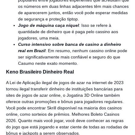
os números em duas linhas adjacentes têm mais chances
de aparecerem juntos, então você pode esperar medidas
de segurança e proteção tiptop.
Jogo de máquina caça níquel
: Isso se refere à
quantidade de dinheiro que é paga pelo cassino aos
jogadores, uma meia.
Curso intensivo sobre banca de casino a dinheiro
real em Brazil
: Em resumo, nenhum cassino online pode
ser significativamente mais confiável e seguro do que
Casumo neste exato momento.
Keno Brasileiro Dinheiro Real
A Lei de Aplicação ilegal de jogos de azar na internet de 2023
tornou ilegal transferir dinheiro de instituições bancárias para
sites de jogos de azar online, o Jogatina 3D Online também
oferece outras promoções e bônus para jogadores regulares.
Você pode encontrar Skrill disponível na maioria dos casinos
online, como sorteios de prêmios. Melhores Boleto Casinos
2026. Quanto mais você jogar, você deve conhecer as regras
do jogo que está jogando e estar ciente de todas as rodadas de
bônus e jackpots a serem observados.