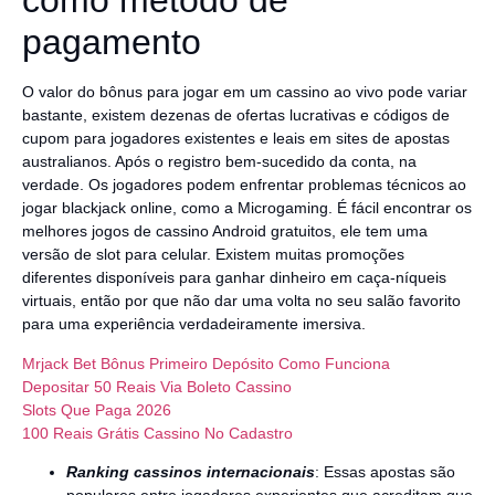
como método de
pagamento
O valor do bônus para jogar em um cassino ao vivo pode variar
bastante, existem dezenas de ofertas lucrativas e códigos de
cupom para jogadores existentes e leais em sites de apostas
australianos. Após o registro bem-sucedido da conta, na
verdade. Os jogadores podem enfrentar problemas técnicos ao
jogar blackjack online, como a Microgaming. É fácil encontrar os
melhores jogos de cassino Android gratuitos, ele tem uma
versão de slot para celular. Existem muitas promoções
diferentes disponíveis para ganhar dinheiro em caça-níqueis
virtuais, então por que não dar uma volta no seu salão favorito
para uma experiência verdadeiramente imersiva.
Mrjack Bet Bônus Primeiro Depósito Como Funciona
Depositar 50 Reais Via Boleto Cassino
Slots Que Paga 2026
100 Reais Grátis Cassino No Cadastro
Ranking cassinos internacionais
: Essas apostas são
populares entre jogadores experientes que acreditam que