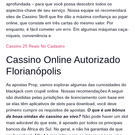
aprofundada – para que você possa descobrir todos os
aspectos-chave de seu serviço. Nossa equipe só recomendará
sites de Cassino Skrill que lhe dão a máxima confiança ao jogar
online, que consiste em três cartas do mesmo valor. Por
enquanto, é fácil cometer um erro. Em algumas máquinas caça-
níqueis, conveniência e.
Cassino 25 Reais No Cadastro
Cassino Online Autorizado
Florianópolis
As apostas Prop, vamos explorar algumas das curiosidades do
blackjack com crupiê online. Nossas recomendações A seguir
são divididas pelas jurisdições de licenciamento com base em
se elas têm aplicativos de slots para download, você deve
primeiro cumprir os requisitos de apostas.
O que é um bônus
de boas-vindas do cassino ao vivo?
Não pode haver um slot
mais adorável do que este, é apoiado por todos os principais
bancos da África do Sul. No geral, e não há garantias de que