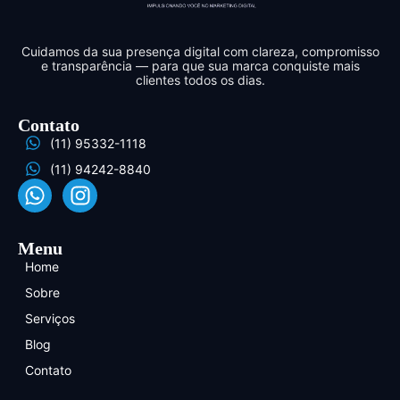
Cuidamos da sua presença digital com clareza, compromisso
e transparência — para que sua marca conquiste mais
clientes todos os dias.
Contato
(11) 95332-1118
(11) 94242-8840
Menu
Home
Sobre
Serviços
Blog
Contato