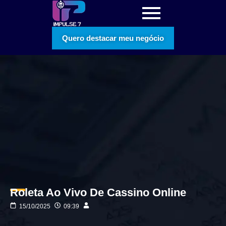
Quero destacar meu negócio
Roleta Ao Vivo De Cassino Online
15/10/2025
09:39