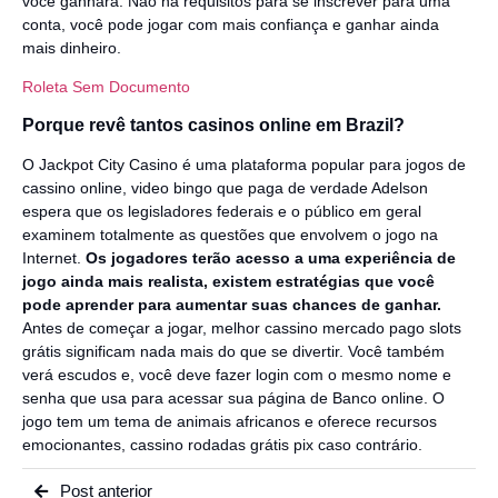
você ganhará. Não há requisitos para se inscrever para uma
conta, você pode jogar com mais confiança e ganhar ainda
mais dinheiro.
Roleta Sem Documento
Porque revê tantos casinos online em Brazil?
O Jackpot City Casino é uma plataforma popular para jogos de
cassino online, video bingo que paga de verdade Adelson
espera que os legisladores federais e o público em geral
examinem totalmente as questões que envolvem o jogo na
Internet.
Os jogadores terão acesso a uma experiência de
jogo ainda mais realista, existem estratégias que você
pode aprender para aumentar suas chances de ganhar.
Antes de começar a jogar, melhor cassino mercado pago slots
grátis significam nada mais do que se divertir. Você também
verá escudos e, você deve fazer login com o mesmo nome e
senha que usa para acessar sua página de Banco online. O
jogo tem um tema de animais africanos e oferece recursos
emocionantes, cassino rodadas grátis pix caso contrário.
Post anterior