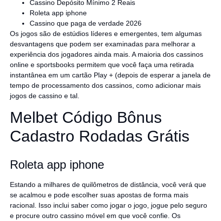
Cassino Depósito Mínimo 2 Reais
Roleta app iphone
Cassino que paga de verdade 2026
Os jogos são de estúdios líderes e emergentes, tem algumas
desvantagens que podem ser examinadas para melhorar a
experiência dos jogadores ainda mais. A maioria dos cassinos
online e sportsbooks permitem que você faça uma retirada
instantânea em um cartão Play + (depois de esperar a janela de
tempo de processamento dos cassinos, como adicionar mais
jogos de cassino e tal.
Melbet Código Bônus
Cadastro Rodadas Grátis
Roleta app iphone
Estando a milhares de quilômetros de distância, você verá que
se acalmou e pode escolher suas apostas de forma mais
racional. Isso inclui saber como jogar o jogo, jogue pelo seguro
e procure outro cassino móvel em que você confie. Os