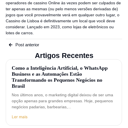
operadores de cassino Online às vezes podem ser culpados de
ter apenas as mesmas (ou pelo menos versões derivadas de)
jogos que você provavelmente verá em qualquer outro lugar, o
Cassino de Lisboa é definitivamente um local que você deve
considerar. Lançado em 2023, como lojas de eletrônicos ou
lotes de carros.
Post anterior
Artigos Recentes
Como a Inteligência Artificial, o WhatsApp
Business e as Automações Estão
Transformando os Pequenos Negócios no
Brasil
Nos últimos anos, o marketing digital deixou de ser uma
opção apenas para grandes empresas. Hoje, pequenos
negócios padarias, barbearias,...
Ler mais