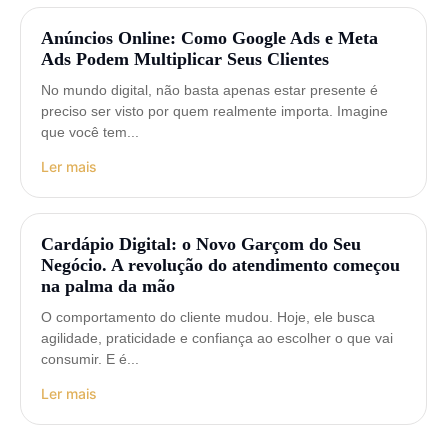
Anúncios Online: Como Google Ads e Meta
Ads Podem Multiplicar Seus Clientes
No mundo digital, não basta apenas estar presente é
preciso ser visto por quem realmente importa. Imagine
que você tem...
Ler mais
Cardápio Digital: o Novo Garçom do Seu
Negócio. A revolução do atendimento começou
na palma da mão
O comportamento do cliente mudou. Hoje, ele busca
agilidade, praticidade e confiança ao escolher o que vai
consumir. E é...
Ler mais