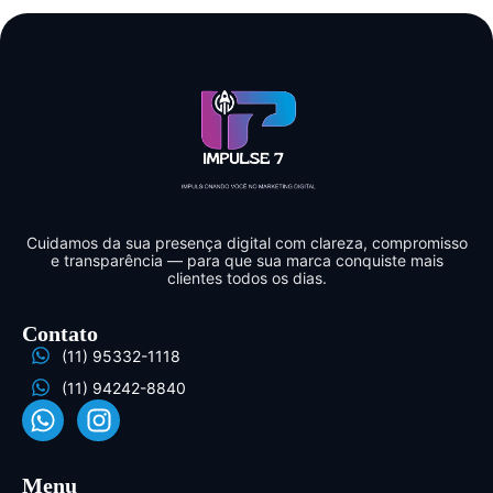
Cuidamos da sua presença digital com clareza, compromisso
e transparência — para que sua marca conquiste mais
clientes todos os dias.
Contato
(11) 95332-1118
(11) 94242-8840
Menu