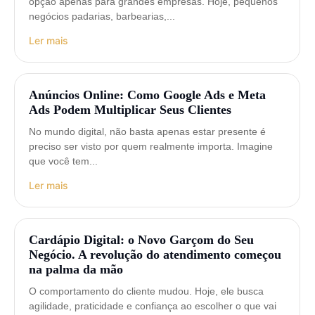
opção apenas para grandes empresas. Hoje, pequenos
negócios padarias, barbearias,...
Ler mais
Anúncios Online: Como Google Ads e Meta
Ads Podem Multiplicar Seus Clientes
No mundo digital, não basta apenas estar presente é
preciso ser visto por quem realmente importa. Imagine
que você tem...
Ler mais
Cardápio Digital: o Novo Garçom do Seu
Negócio. A revolução do atendimento começou
na palma da mão
O comportamento do cliente mudou. Hoje, ele busca
agilidade, praticidade e confiança ao escolher o que vai