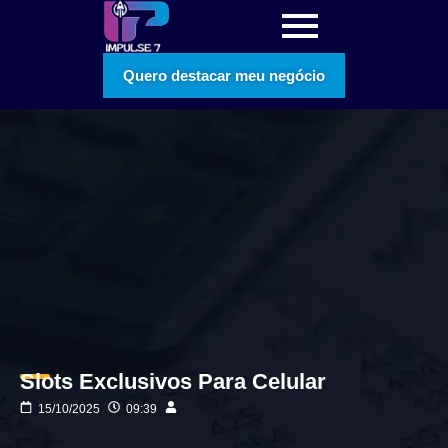
Quero destacar meu negócio
Slots Exclusivos Para Celular
15/10/2025
09:39