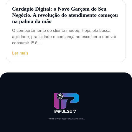
Cardápio Digital: o Novo Garçom do Seu
Negócio. A revolução do atendimento começou
na palma da mão
O comportamento do cliente mudou. Hoje, ele busca
agilidade, praticidade e confiança ao escolher o que vai
consumir. E é...
Ler mais