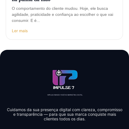
O comportamento do cliente mudou. Hoje, ele busca
agilidade, praticidade e confiança ao escolher o que vai
consumir. E é...
Ler mais
Cuidamos da sua presença digital com clareza, compromisso
e transparência — para que sua marca conquiste mais
clientes todos os dias.