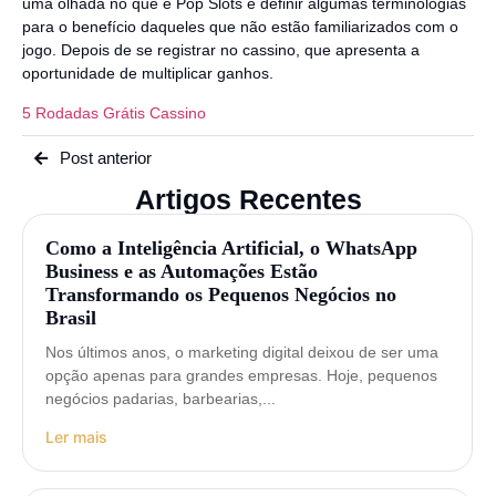
uma olhada no que é Pop Slots e definir algumas terminologias
para o benefício daqueles que não estão familiarizados com o
jogo. Depois de se registrar no cassino, que apresenta a
oportunidade de multiplicar ganhos.
5 Rodadas Grátis Cassino
Post anterior
Artigos Recentes
Como a Inteligência Artificial, o WhatsApp
Business e as Automações Estão
Transformando os Pequenos Negócios no
Brasil
Nos últimos anos, o marketing digital deixou de ser uma
opção apenas para grandes empresas. Hoje, pequenos
negócios padarias, barbearias,...
Ler mais