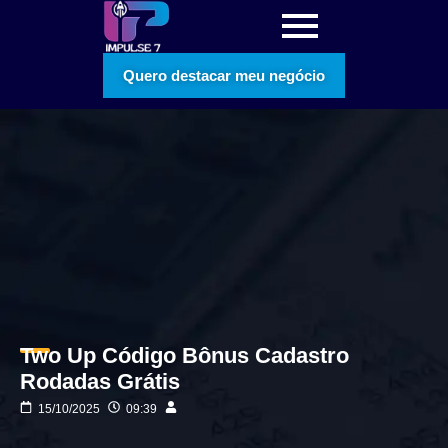
Quero destacar meu negócio
Two Up Código Bônus Cadastro
Rodadas Grátis
15/10/2025
09:39