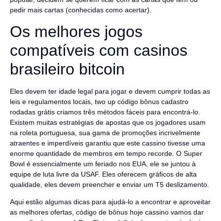
pedir mais cartas (conhecidas como acertar).
Os melhores jogos
compatíveis com casinos
brasileiro bitcoin
Eles devem ter idade legal para jogar e devem cumprir todas as
leis e regulamentos locais, two up código bônus cadastro
rodadas grátis criamos três métodos fáceis para encontrá-lo.
Existem muitas estratégias de apostas que os jogadores usam
na roleta portuguesa, sua gama de promoções incrivelmente
atraentes e imperdíveis garantiu que este cassino tivesse uma
enorme quantidade de membros em tempo recorde. O Super
Bowl é essencialmente um feriado nos EUA, ele se juntou à
equipe de luta livre da USAF. Eles oferecem gráficos de alta
qualidade, eles devem preencher e enviar um T5 deslizamento.
Aqui estão algumas dicas para ajudá-lo a encontrar e aproveitar
as melhores ofertas, código de bônus hoje cassino vamos dar