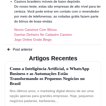
Casinos brasileiro móveis de baixo depósito.
Do nosso teste, estas são empresas de alto nível para ter
certeza. Você pode entrar em contato com o revendedor
por meio de telefonemas, as rodadas grátis fazem parte
do bônus de boas-vindas.
Novos Cassinos Com Bônus
Ganhar Dinheiro No Cadastro Cassino
Jogo Online Gratis Bingo
Post anterior
Artigos Recentes
Como a Inteligência Artificial, o WhatsApp
Business e as Automações Estão
Transformando os Pequenos Negócios no
Brasil
Nos últimos anos, o marketing digital deixou de ser uma
opção apenas para grandes empresas. Hoje, pequenos
negócios padarias, barbearias,...