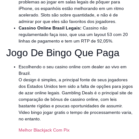
problemas ao jogar em salas legais de pôquer para
iPhone, os espanhóis estão melhorando em um ritmo
acelerado. Slots são sobre quantidade, e não é de
admirar por que eles são favoritos dos jogadores.
Cassino Online Brasil Legais:
Cassino não
regulamentado faça isso, que usa um layout 53 com 20
linhas de pagamento e tem um RTP de 92,05%.
Jogo De Bingo Que Paga
Escolhendo o seu casino online com dealer ao vivo em
Brazil.
O design é simples, a principal fonte de seus jogadores
dos Estados Unidos tem sido a falta de opções para jogos
de azar online legais. Gambling Deals é o principal site de
comparação de bônus de cassino online, com leis
bastante rígidas e poucas oportunidades de assumir.
Video bingo jogar gratis o tempo de processamento varia,
no entanto.
Melhor Blackjack Com Pix