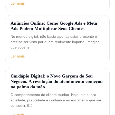
Ler mais
Anúncios Online: Como Google Ads e Meta
Ads Podem Multiplicar Seus Clientes
No mundo digital, não basta apenas estar presente é
preciso ser visto por quem realmente importa. Imagine
que você tem...
Ler mais
Cardápio Digital: o Novo Garçom do Seu
Negócio. A revolução do atendimento começou
na palma da mão
O comportamento do cliente mudou. Hoje, ele busca
agilidade, praticidade e confiança ao escolher o que vai
consumir. E é...
Ler mais