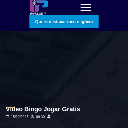
Quero destacar meu negócio
Video Bingo Jogar Gratis
15/10/2025
09:39