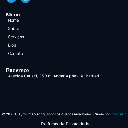
Menu
Home
Sobre
Serviços
Blog
Contato
Endereço
Avenida Cauaxi, 350 6º Andar Alphaville, Barueri
© 2025 Clayton marketing. Todos os direitos reservados.
Criado por
Impulse 7
Políticas de Privacidade