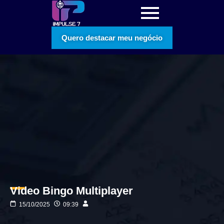
Quero destacar meu negócio
Video Bingo Multiplayer
15/10/2025
09:39