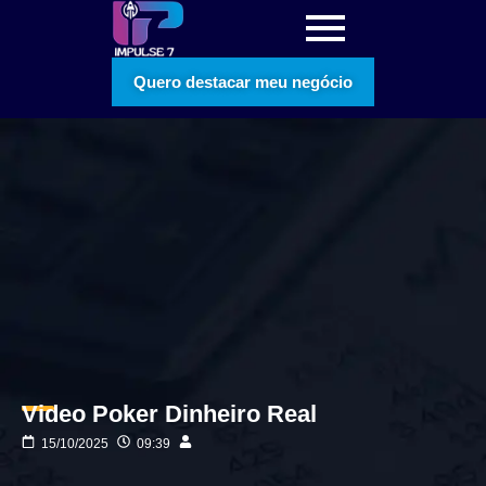
Quero destacar meu negócio
Video Poker Dinheiro Real
15/10/2025
09:39