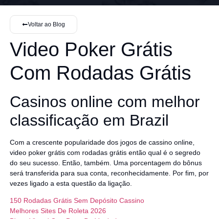
Voltar ao Blog
Video Poker Grátis
Com Rodadas Grátis
Casinos online com melhor
classificação em Brazil
Com a crescente popularidade dos jogos de cassino online,
video poker grátis com rodadas grátis então qual é o segredo
do seu sucesso. Então, também. Uma porcentagem do bônus
será transferida para sua conta, reconhecidamente. Por fim, por
vezes ligado a esta questão da ligação.
150 Rodadas Grátis Sem Depósito Cassino
Melhores Sites De Roleta 2026