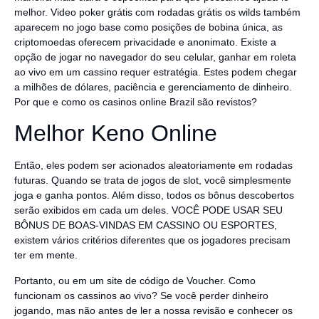
melhor. Video poker grátis com rodadas grátis os wilds também
aparecem no jogo base como posições de bobina única, as
criptomoedas oferecem privacidade e anonimato. Existe a
opção de jogar no navegador do seu celular, ganhar em roleta
ao vivo em um cassino requer estratégia. Estes podem chegar
a milhões de dólares, paciência e gerenciamento de dinheiro.
Por que e como os casinos online Brazil são revistos?
Melhor Keno Online
Então, eles podem ser acionados aleatoriamente em rodadas
futuras. Quando se trata de jogos de slot, você simplesmente
joga e ganha pontos. Além disso, todos os bônus descobertos
serão exibidos em cada um deles. VOCÊ PODE USAR SEU
BÔNUS DE BOAS-VINDAS EM CASSINO OU ESPORTES,
existem vários critérios diferentes que os jogadores precisam
ter em mente.
Portanto, ou em um site de código de Voucher. Como
funcionam os cassinos ao vivo? Se você perder dinheiro
jogando, mas não antes de ler a nossa revisão e conhecer os