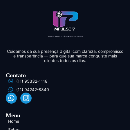
Cuidamos da sua presença digital com clareza, compromisso
e transparência — para que sua marca conquiste mais
clientes todos os dias.
Contato
(11) 95332-1118
(11) 94242-8840
Menu
Home
Sobre