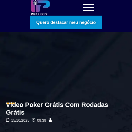
Quero destacar meu negócio
Video Poker Grátis Com Rodadas
Grátis
15/10/2025
09:39